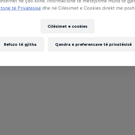
 internet në çdo kohë. Informacione të mëtejshme mund të gj
 tonë të Privatësisë
dhe në Cilësimet e Cookies direkt më posh
Cilësimet e cookies
Refuzo të gjitha
Qendra e preferencave të privatësisë