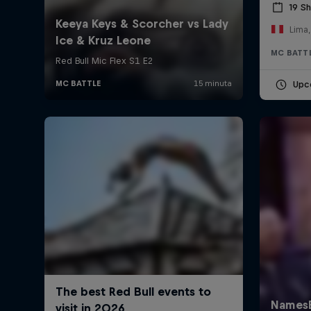
19 S
Lima,
MC BATT
Upc