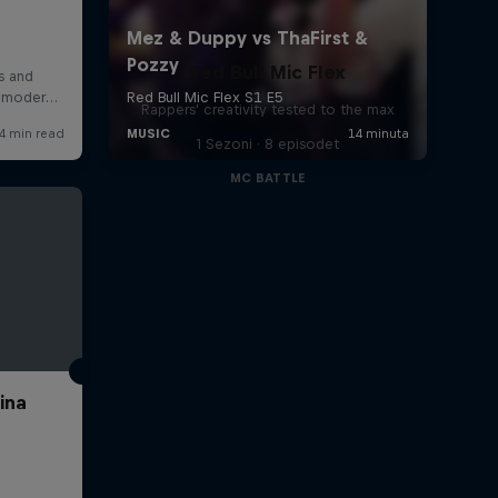
Red Bull Mic Flex
Rappers' creativity tested to the max
1 Sezoni · 8 episodet
MC BATTLE
ina