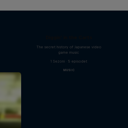
Diggin' in the Carts
The secret history of Japanese video
game music
1 Sezoni · 5 episodet
MUSIC