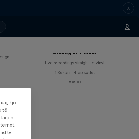
sa
Analog in Vienna
rough
T
Live recordings straight to vinyl
1 Sezoni · 4 episodet
MUSIC
uaj, kjo
e të
ë faqen
ternet.
und të