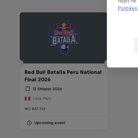
faqes në
Politikën
Red Bull Batalla Peru National
Final 2026
12 Shtator 2026
Lima, Peru
MC BATTLE
Upcoming event