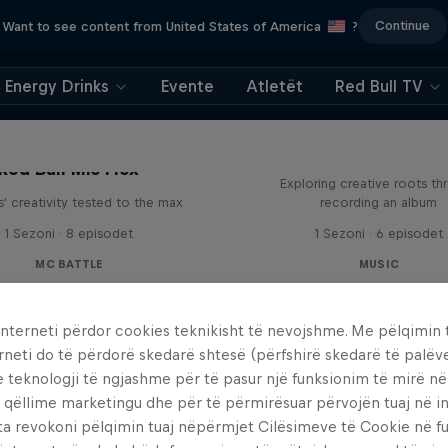
Continue
Want to see content from United States of America
?
Energy Drinks
Evente
Atletët
Red Bull TV
All Access: Danit
Red Bull Mic Flex
Exploring creative roots th
' creativity tested to the max
recording an album
1 Sezoni · 8 episodet
1 Sezoni · 6 episodet
MC BATTLE
MUSIC
interneti përdor cookies teknikisht të nevojshme. Me pëlqimin t
rneti do të përdorë skedarë shtesë (përfshirë skedarë të palëv
e teknologji të ngjashme për të pasur një funksionim të mirë n
 qëllime marketingu dhe për të përmirësuar përvojën tuaj në in
ta revokoni pëlqimin tuaj nëpërmjet Cilësimeve të Cookie në f