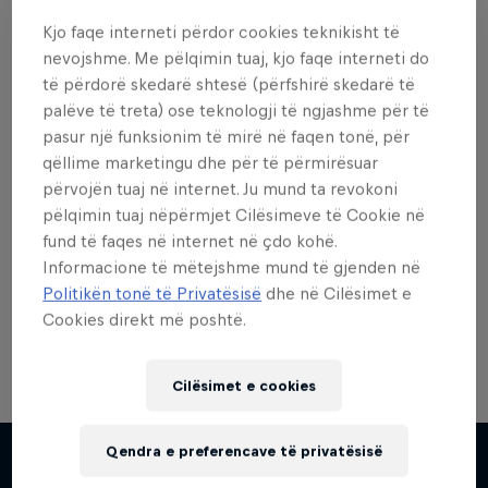
Kjo faqe interneti përdor cookies teknikisht të
nevojshme. Me pëlqimin tuaj, kjo faqe interneti do
të përdorë skedarë shtesë (përfshirë skedarë të
palëve të treta) ose teknologji të ngjashme për të
Dëshiron më shumë nga
pasur një funksionim të mirë në faqen tonë, për
kjo?
qëllime marketingu dhe për të përmirësuar
përvojën tuaj në internet. Ju mund ta revokoni
pëlqimin tuaj nëpërmjet Cilësimeve të Cookie në
fund të faqes në internet në çdo kohë.
Skateboarding
Informacione të mëtejshme mund të gjenden në
Politikën tonë të Privatësisë
dhe në Cilësimet e
Welcome to the Red Bull Skateboarding hub, your
source for skateboarding news, videos, rider …
Cookies direkt më poshtë.
Cilësimet e cookies
Qendra e preferencave të privatësisë