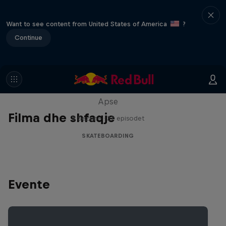
Want to see content from United States of America
?
Continue
Skate Tales
Discover the world of skate with Madars
Apse
Filma dhe shfaqje
5 Sezone · 27 episodet
SKATEBOARDING
Evente