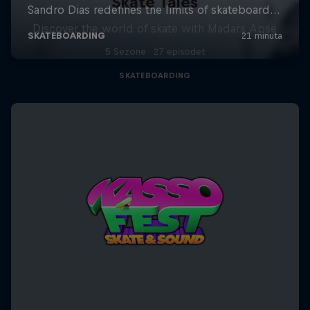
Skate Tales
Discover the world of skate with Madars Apse
5 Sezone · 27 episodet
SKATEBOARDING