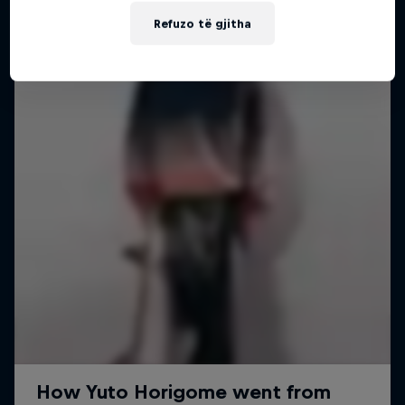
Më shumë si kjo
Refuzo të gjitha