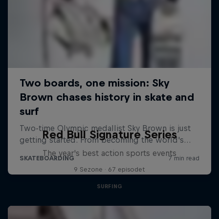
Red Bull Signature Series
The year's best action sports events
9 Sezone · 67 episodet
SURFING