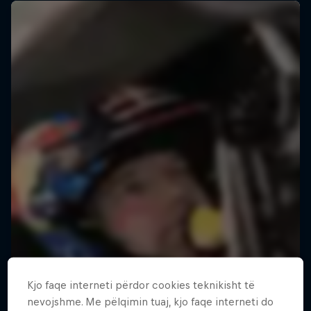
Kjo faqe interneti përdor cookies teknikisht të
nevojshme. Me pëlqimin tuaj, kjo faqe interneti do