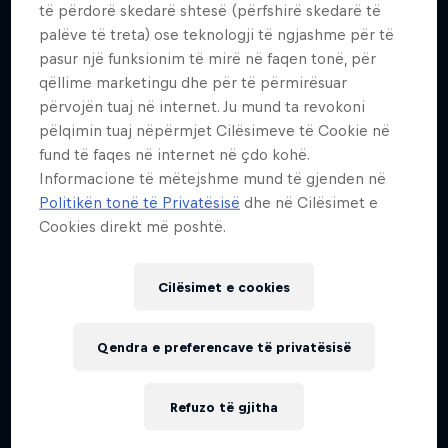
të përdorë skedarë shtesë (përfshirë skedarë të
palëve të treta) ose teknologji të ngjashme për të
pasur një funksionim të mirë në faqen tonë, për
qëllime marketingu dhe për të përmirësuar
përvojën tuaj në internet. Ju mund ta revokoni
pëlqimin tuaj nëpërmjet Cilësimeve të Cookie në
Journey to Dakar
fund të faqes në internet në çdo kohë.
Informacione të mëtejshme mund të gjenden në
Follow Ford Performance on their journey to the
Dakar: In the Dust
Politikën tonë të Privatësisë
dhe në Cilësimet e
Dakar Rally 2025
Cookies direkt më poshtë.
Dakar Rally 2024
1 Sezoni · 4 episodet
1 Sezoni · 8 episodet
RALLY RAID
Cilësimet e cookies
RALLY RAID
Qendra e preferencave të privatësisë
Refuzo të gjitha