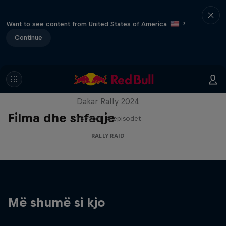
Want to see content from United States of America
?
Continue
Dakar: In the Dust
Dakar Rally 2024
Filma dhe shfaqje
1 Sezoni · 8 episodet
RALLY RAID
Më shumë si kjo