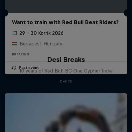
Want to train with Red Bull Beat Riders?
29 – 30 Korrik 2026
Budapest, Hungary
BREAKING
Desi Breaks
Past event
10 years of Red Bull BC One Cypher India
DANCE