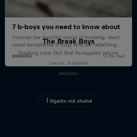
The Break Boys
Breaking crew Skill Brat Renegades returns
1 Sezoni · 8 episodet
BREAKING
Ngarko më shumë