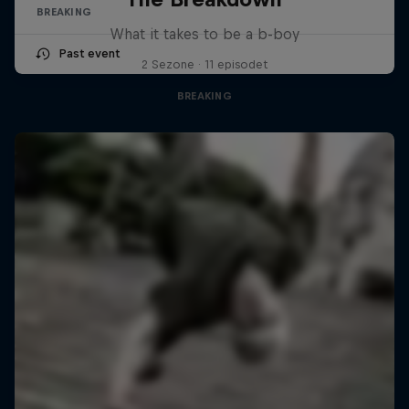
BREAKING
What it takes to be a b-boy
Past event
2 Sezone · 11 episodet
BREAKING