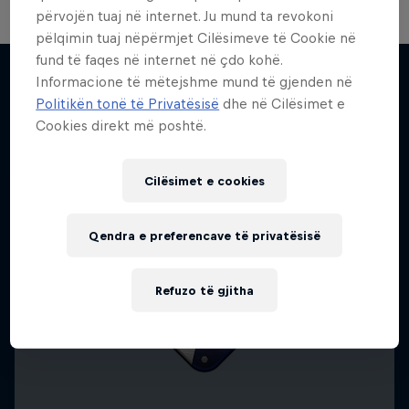
përvojën tuaj në internet. Ju mund ta revokoni
pëlqimin tuaj nëpërmjet Cilësimeve të Cookie në
fund të faqes në internet në çdo kohë.
Informacione të mëtejshme mund të gjenden në
Politikën tonë të Privatësisë
dhe në Cilësimet e
Më shumë si kjo
Cookies direkt më poshtë.
Cilësimet e cookies
Qendra e preferencave të privatësisë
Refuzo të gjitha