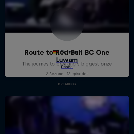
Route to Red Bull BC One
The journey to breaking's biggest prize
2 Sezone · 12 episodet
BREAKING