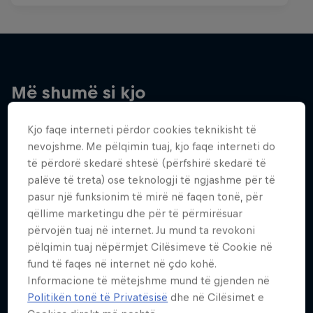
Më shumë si kjo
Kjo faqe interneti përdor cookies teknikisht të
nevojshme. Me pëlqimin tuaj, kjo faqe interneti do
të përdorë skedarë shtesë (përfshirë skedarë të
palëve të treta) ose teknologji të ngjashme për të
pasur një funksionim të mirë në faqen tonë, për
qëllime marketingu dhe për të përmirësuar
përvojën tuaj në internet. Ju mund ta revokoni
pëlqimin tuaj nëpërmjet Cilësimeve të Cookie në
fund të faqes në internet në çdo kohë.
Informacione të mëtejshme mund të gjenden në
Politikën tonë të Privatësisë
dhe në Cilësimet e