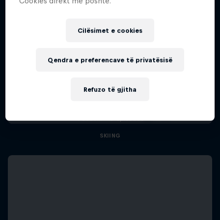
Cookies direkt më poshtë.
Cilësimet e cookies
Qendra e preferencave të privatësisë
Winter Heroes
Refuzo të gjitha
Athletes at the top of their game
1 Sezoni · 15 episodet
SKIING