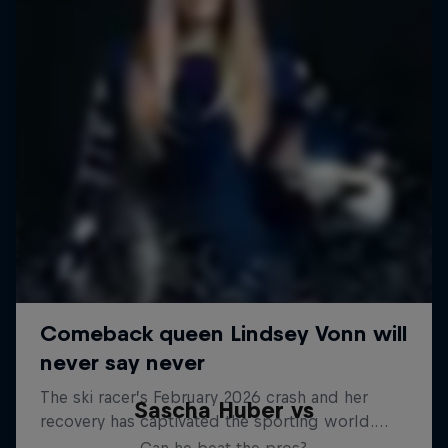
Sascha Huber vs
Can he beat the pros?