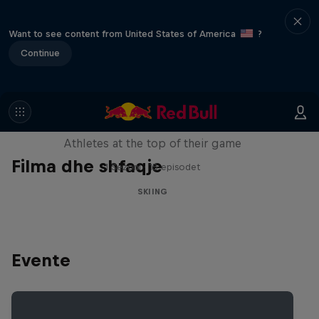
Want to see content from United States of America
?
Continue
Winter Heroes
Athletes at the top of their game
Filma dhe shfaqje
1 Sezoni · 15 episodet
SKIING
Evente