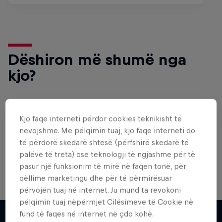
Dëshiron më shumë nga
kjo?
Bike
Kjo faqe interneti përdor cookies teknikisht të
nevojshme. Me pëlqimin tuaj, kjo faqe interneti do
Welcome to the Bike Hub, where you will find an
action-packed collection of two-wheel films,
të përdorë skedarë shtesë (përfshirë skedarë të
shows …
palëve të treta) ose teknologji të ngjashme për të
pasur një funksionim të mirë në faqen tonë, për
qëllime marketingu dhe për të përmirësuar
përvojën tuaj në internet. Ju mund ta revokoni
Design and Conquer with Matt
pëlqimin tuaj nëpërmjet Cilësimeve të Cookie në
Jones
fund të faqes në internet në çdo kohë.