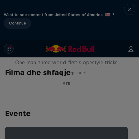
Want to see content from United States of America
?
Continue
Design and Conquer with Matt
Jones
One man, three world-first slopestyle tricks
Filma dhe shfaqje
1 Sezoni · 4 episodet
MTB
Evente