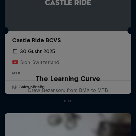
Castle Ride BCVS
30 Gusht 2025
Sion, Switzerland
MTB
The Learning Curve
Shiko përisëri
Drew Bezanson: from BMX to MTB
BIKE