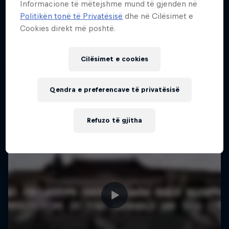
Informacione të mëtejshme mund të gjenden në
One man, three world-first slopestyle tricks
Politikën tonë të Privatësisë
dhe në Cilësimet e
Më shumë si kjo
1 Sezoni · 4 episodet
Cookies direkt më poshtë.
MTB
Cilësimet e cookies
Qendra e preferencave të privatësisë
Refuzo të gjitha