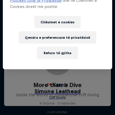
Politikën tonë të Privatësisë
dhe në Cilësimet e
Cookies direkt më poshtë.
Cilësimet e cookies
Qendra e preferencave të privatësisë
Refuzo të gjitha
More than a Dive
Inside the world of competitive cliff diving
4 Sezone · 21 episodet
CLIFF DIVING