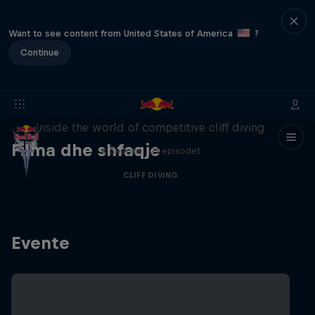
Want to see content from United States of America
?
Continue
More than a Dive
Inside the world of competitive cliff diving
Filma dhe shfaqje
4 Sezone · 21 episodet
CLIFF DIVING
Evente