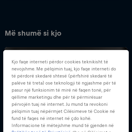
Më shumë si kjo
Kjo faqe interneti përdor cookies teknikisht të
nevojshme. Me pëlqimin tuaj, kjo faqe interneti do
të përdorë skedarë shtesë (përfshirë skedarë të
palëve të treta) ose teknologji të ngjashme për të
pasur një funksionim të mirë në faqen tonë, për
qëllime marketingu dhe për të përmirësuar
përvojën tuaj në internet. Ju mund ta revokoni
pëlqimin tuaj nëpërmjet Cilësimeve të Cookie në
fund të faqes në internet në çdo kohë.
Informacione të mëtejshme mund të gjenden në