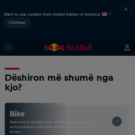
Want to see content from United States of America
?
Continue
Dëshiron më shumë nga
kjo?
Bike
Welcome to the Bike Hub, where you will find an
action-packed collection of two-wheel films,
shows …