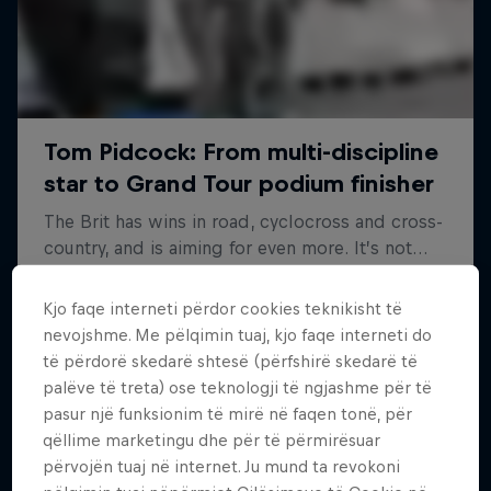
Kjo faqe interneti përdor cookies teknikisht të
nevojshme. Me pëlqimin tuaj, kjo faqe interneti do
të përdorë skedarë shtesë (përfshirë skedarë të
palëve të treta) ose teknologji të ngjashme për të
pasur një funksionim të mirë në faqen tonë, për
qëllime marketingu dhe për të përmirësuar
përvojën tuaj në internet. Ju mund ta revokoni