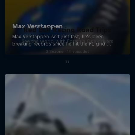
Red Bull Racing Road Trips
See the world with Formula One drivers
3 Sezone · 14 episodet
F1