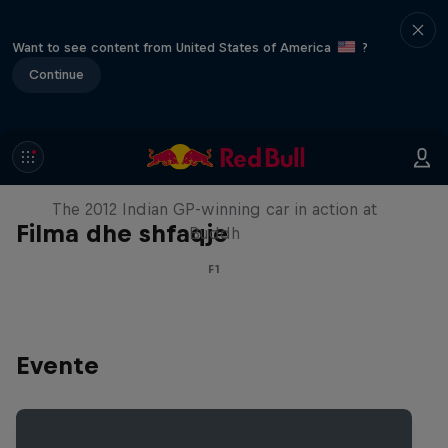
Want to see content from United States of America
?
Continue
F1 Car Returns to India
The 2012 Indian GP-winning car in action at
Filma dhe shfaqje
Buddh
F1
Evente