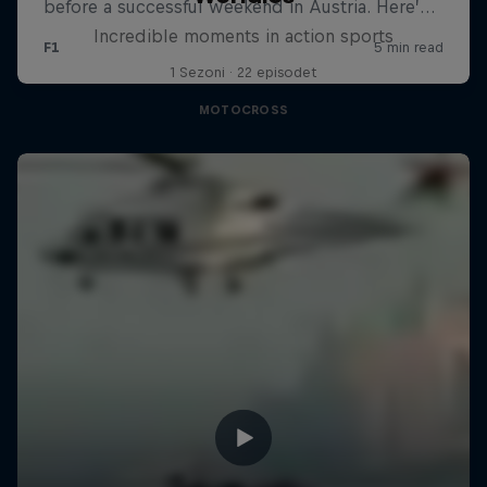
Incredible moments in action sports
1 Sezoni · 22 episodet
MOTOCROSS