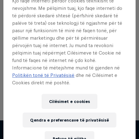
Kjo faqe interneti përdor cookies teknikisht të
nevojshme. Me pëlqimin tuaj, kjo faqe interneti do
të përdorë skedarë shtesë (përfshirë skedarë të
palëve të treta) ose teknologji të ngjashme për të
pasur një funksionim të mirë në faqen tonë, për
Dëshiron më shumë nga
qëllime marketingu dhe për të përmirësuar
kjo?
përvojën tuaj në internet. Ju mund ta revokoni
pëlqimin tuaj nëpërmjet Cilësimeve të Cookie në
fund të faqes në internet në çdo kohë.
Informacione të mëtejshme mund të gjenden në
Red Bull Motorsports
Politikën tonë të Privatësisë
dhe në Cilësimet e
Cookies direkt më poshtë.
On track and off road, on two wheels or four - this
is your home for Red Bull Motorsports. Watch …
Cilësimet e cookies
Qendra e preferencave të privatësisë
Refuzo të gjitha