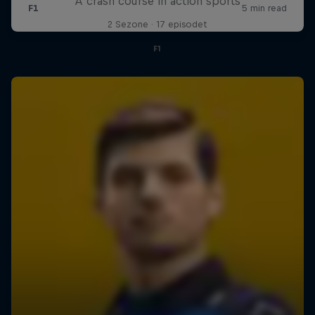
A crash course in action sports
2 Sezone · 17 episodet
F1