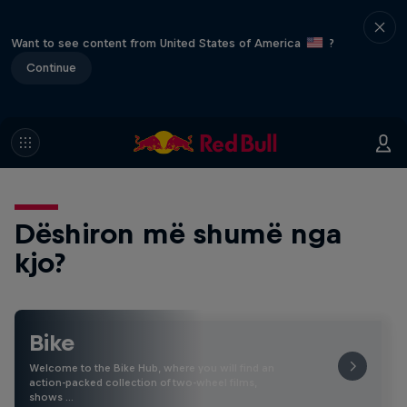
Want to see content from United States of America
?
Continue
Dëshiron më shumë nga
kjo?
Bike
Welcome to the Bike Hub, where you will find an
action-packed collection of two-wheel films,
shows …