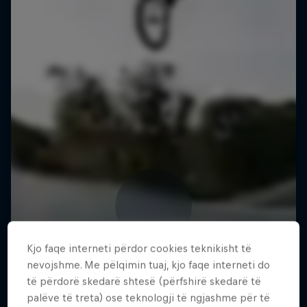
Kjo faqe interneti përdor cookies teknikisht të
nevojshme. Me pëlqimin tuaj, kjo faqe interneti do
të përdorë skedarë shtesë (përfshirë skedarë të
palëve të treta) ose teknologji të ngjashme për të