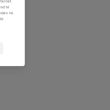
ternet.
und të
enden në
të.