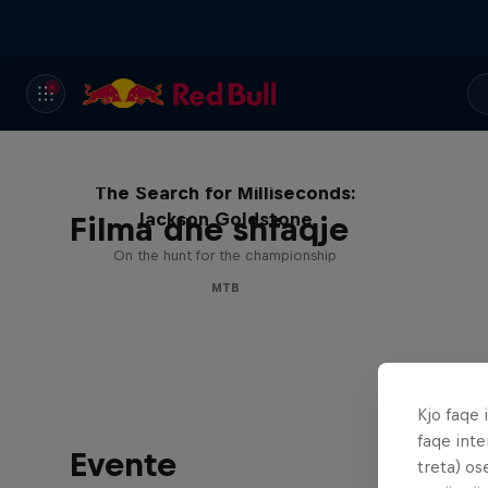
The Search for Milliseconds:
Jackson Goldstone
Filma dhe shfaqje
On the hunt for the championship
MTB
Kjo faqe 
faqe inte
Evente
treta) os