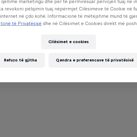
 qëllime marketingu dhe për të përmirësuar përvojën tuaj në in
ta revokoni pëlqimin tuaj nëpërmjet Cilësimeve të Cookie në f
 internet në çdo kohë. Informacione të mëtejshme mund të gj
 tonë të Privatësisë
dhe në Cilësimet e Cookies direkt më posh
Cilësimet e cookies
Refuzo të gjitha
Qendra e preferencave të privatësisë