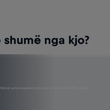
 shumë nga kjo?
find an action-packed collection of two-wheel films, shows …