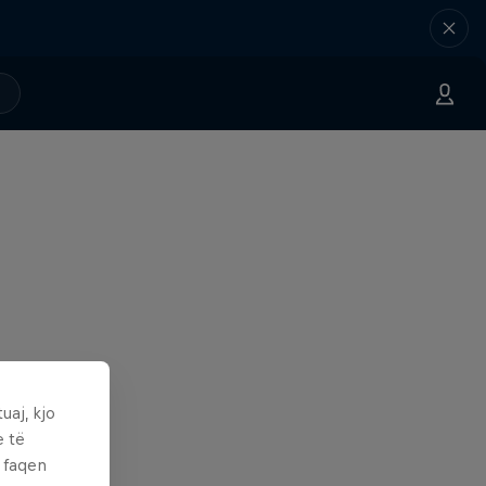
uaj, kjo
e të
ë faqen