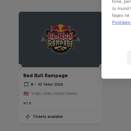
tonë, për
Ju mund 
faqes në
Politikën
Red Bull Rampage
8 – 10 Tetor 2026
Virgin, Utah, United States
MTB
Tickets available