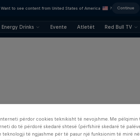
Continue
Want to see content from United States of America
?
Energy Drinks
Evente
Atletët
Red Bull TV
interneti përdor cookies teknikisht të nevojshme. Me pëlqimin t
rneti do të përdorë skedarë shtesë (përfshirë skedarë të palëv
e teknologji të ngjashme për të pasur një funksionim të mirë n