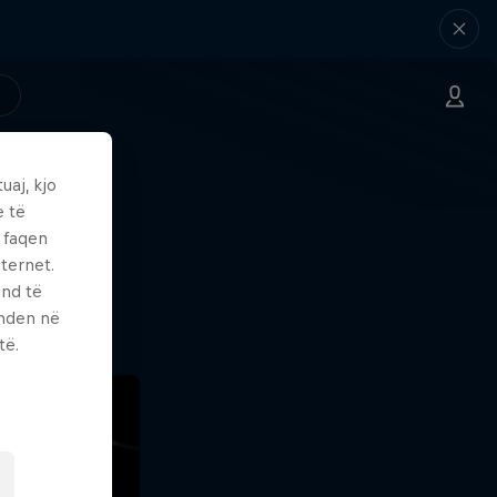
uaj, kjo
e të
me.
ë faqen
ternet.
und të
enden në
të.