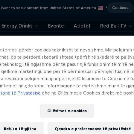
Continue
Want to see content from United States of America
?
Energy Drinks
Evente
Atletët
Red Bull TV
404
interneti përdor cookies teknikisht të nevojshme. Me pëlqimin t
rneti do të përdorë skedarë shtesë (përfshirë skedarë të palëv
o, kjo është e turpsh
e teknologji të ngjashme për të pasur një funksionim të mirë n
 qëllime marketingu dhe për të përmirësuar përvojën tuaj në in
Ku shkoi faqja ?!
ta revokoni pëlqimin tuaj nëpërmjet Cilësimeve të Cookie në f
 internet në çdo kohë. Informacione të mëtejshme mund të gj
 tonë të Privatësisë
dhe në Cilësimet e Cookies direkt më posh
Cilësimet e cookies
Refuzo të gjitha
Qendra e preferencave të privatësisë