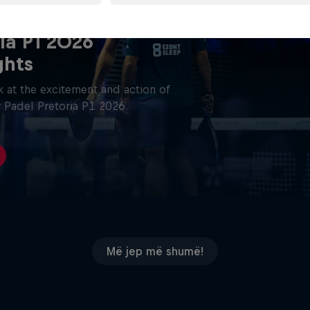
ia P1 2026
ghts
 at the excitement and action of
 Padel Pretoria P1 2026.
Më jep më shumë!