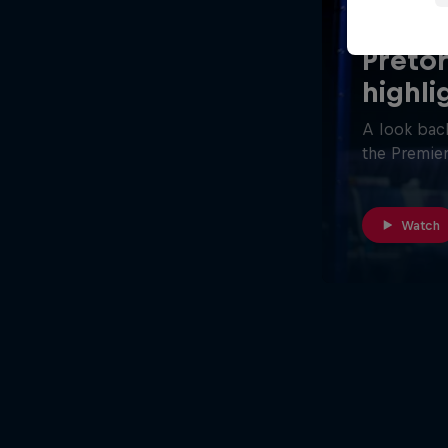
26 minuta
Pretor
highli
A look back
the Premier
Watch