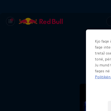
Kjo faqe 
faqe inte
Ep
treta) os
tonë, për
Ju mund 
faqes në
Politikën