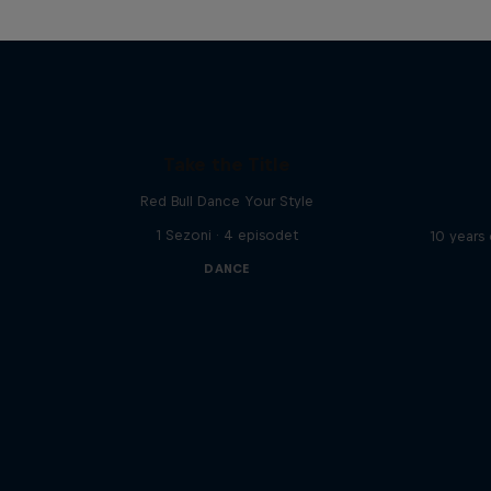
Take the Title
Red Bull Dance Your Style
1 Sezoni · 4 episodet
10 years
DANCE