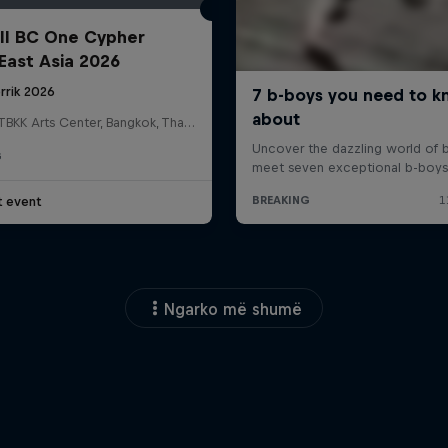
ll BC One Cypher
East Asia 2026
rrik 2026
HOSTBKK Arts Center, Bangkok, Thailand
G
t event
Ngarko më shumë