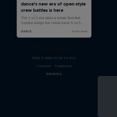
The Breakdown
What it takes to be a b-boy
2 Sezone · 11 episodet
BREAKING