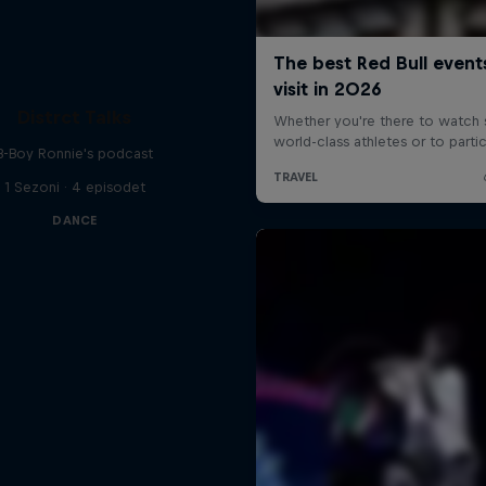
Distrct Talks
B-Boy Ronnie's podcast
1 Sezoni · 4 episodet
DANCE