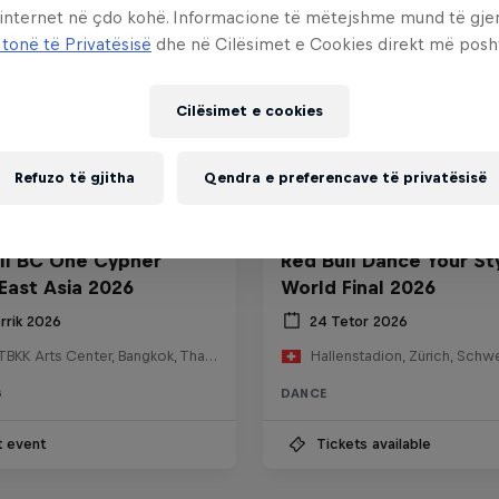
 internet në çdo kohë. Informacione të mëtejshme mund të gj
 tonë të Privatësisë
dhe në Cilësimet e Cookies direkt më posh
Cilësimet e cookies
Refuzo të gjitha
Qendra e preferencave të privatësisë
ll BC One Cypher
Red Bull Dance Your St
East Asia 2026
World Final 2026
rrik 2026
24 Tetor 2026
HOSTBKK Arts Center, Bangkok, Thailand
Hallenstadion, Zürich, Schw
G
DANCE
t event
Tickets available