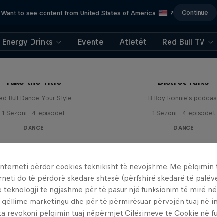
Continue
Want to see content from United States of America
?
Energy Drinks
Evente
Atletët
Red Bull TV
Take the Title
Distrct Talks
ed Bull Dance Your Style
B-Boy Ronnie's podcas
1 Sezoni · 4 episodet
1 Sezoni · 4 episodet
DANCE
DANCE
interneti përdor cookies teknikisht të nevojshme. Me pëlqimin t
rneti do të përdorë skedarë shtesë (përfshirë skedarë të palëv
e teknologji të ngjashme për të pasur një funksionim të mirë n
 qëllime marketingu dhe për të përmirësuar përvojën tuaj në in
ta revokoni pëlqimin tuaj nëpërmjet Cilësimeve të Cookie në f