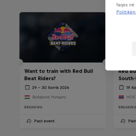
faqes në
Politikën
Want to train with Red Bull
Red Bu
Beat Riders?
South-
29 – 30 Korrik 2026
19 Ko
Budapest, Hungary
BREAKING
BREAKIN
Past event
Pas