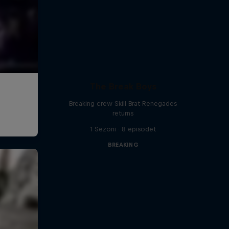
The Break Boys
Breaking crew Skill Brat Renegades
returns
1 Sezoni · 8 episodet
BREAKING