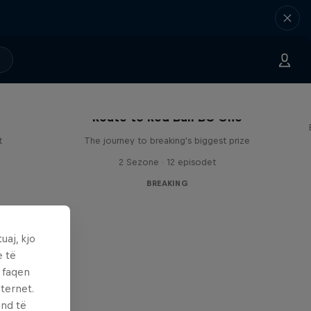
Route to Red Bull BC One
t
The journey to breaking's biggest prize
2 Sezone · 12 episodet
BREAKING
uaj, kjo
e të
ë faqen
ternet.
und të