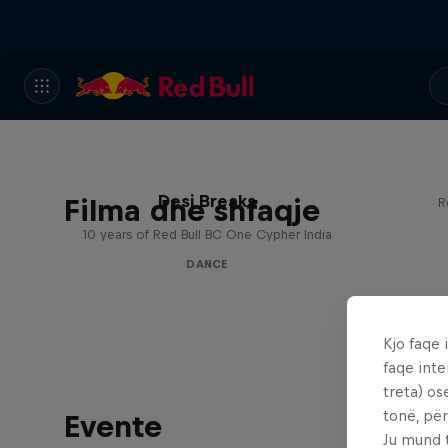
Desi Breaks
Filma dhe shfaqje
R
10 years of Red Bull BC One Cypher India
DANCE
Kjo faqe 
faqe inte
treta) os
tonë, për
Evente
Ju mund 