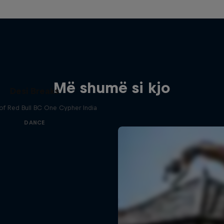
Më shumë si kjo
Desi Breaks
 of Red Bull BC One Cypher India
DANCE