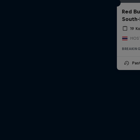
Red Bu
South-
19 Ko
BREAKIN
Pas