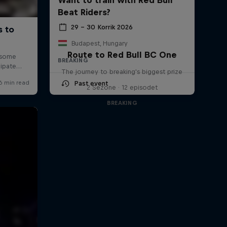
Beat Riders?
29 – 30 Korrik 2026
Budapest, Hungary
Route to Red Bull BC One
BREAKING
The journey to breaking's biggest prize
Past event
2 Sezone · 12 episodet
BREAKING