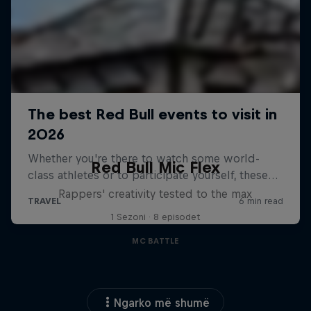
Red Bull Mic Flex
Rappers' creativity tested to the max
1 Sezoni · 8 episodet
MC BATTLE
Ngarko më shumë