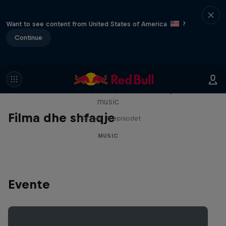
Want to see content from United States of America
?
Continue
Diggin' in the Carts
The secret history of Japanese video game
music
Filma dhe shfaqje
1 Sezoni · 5 episodet
MUSIC
Evente