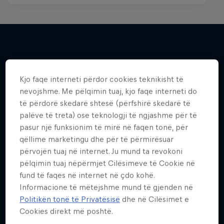
Më shumë si kjo
Kjo faqe interneti përdor cookies teknikisht të
nevojshme. Me pëlqimin tuaj, kjo faqe interneti do
të përdorë skedarë shtesë (përfshirë skedarë të
palëve të treta) ose teknologji të ngjashme për të
pasur një funksionim të mirë në faqen tonë, për
qëllime marketingu dhe për të përmirësuar
përvojën tuaj në internet. Ju mund ta revokoni
pëlqimin tuaj nëpërmjet Cilësimeve të Cookie në
fund të faqes në internet në çdo kohë.
Informacione të mëtejshme mund të gjenden në
Politikën tonë të Privatësisë
dhe në Cilësimet e
Cookies direkt më poshtë.