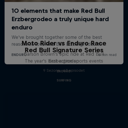
Moto Rider vs Enduro Race
Red Bull Signature Series
Carson Brown's epic ride at Red Bull
The year's best action sports events
Erzbergrodeo
9 Sezone · 67 episodet
ENDURO
SURFING