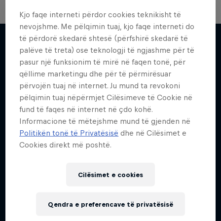
Kjo faqe interneti përdor cookies teknikisht të
nevojshme. Me pëlqimin tuaj, kjo faqe interneti do
të përdorë skedarë shtesë (përfshirë skedarë të
palëve të treta) ose teknologji të ngjashme për të
pasur një funksionim të mirë në faqen tonë, për
Më shumë si kjo
qëllime marketingu dhe për të përmirësuar
përvojën tuaj në internet. Ju mund ta revokoni
pëlqimin tuaj nëpërmjet Cilësimeve të Cookie në
fund të faqes në internet në çdo kohë.
Informacione të mëtejshme mund të gjenden në
Politikën tonë të Privatësisë
dhe në Cilësimet e
Cookies direkt më poshtë.
Cilësimet e cookies
Qendra e preferencave të privatësisë