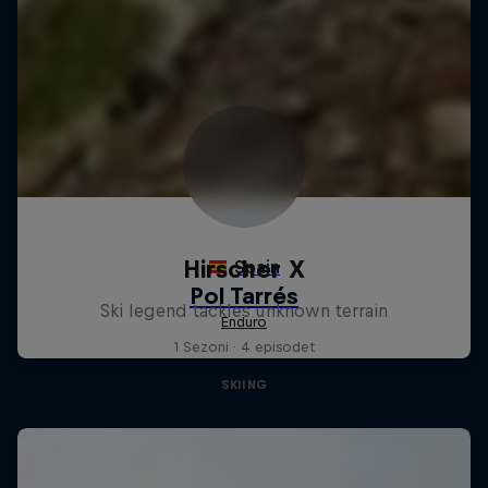
Hirscher X
Ski legend tackles unknown terrain
1 Sezoni · 4 episodet
SKIING