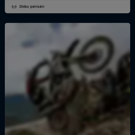
Shiko përisëri