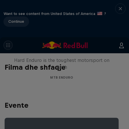
Want to see content from United States of America
?
Continue
Hard Enduro 2025: The Hardest
Season Yet?
Hard Enduro is the toughest motorsport on
Filma dhe shfaqje
Earth
MTB ENDURO
Evente