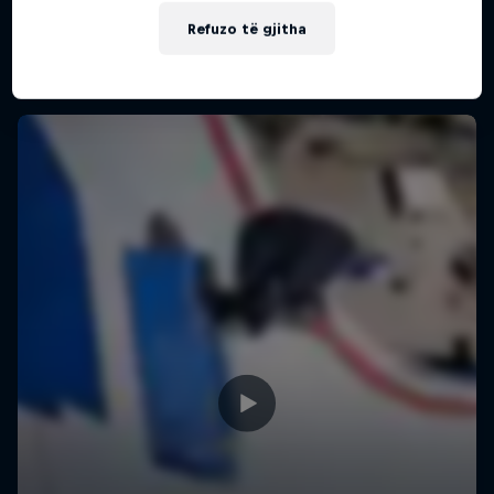
Më shumë si kjo
Refuzo të gjitha
5 Sezone · 27 episodet
SKATEBOARDING