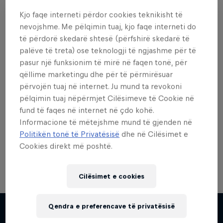
Kjo faqe interneti përdor cookies teknikisht të
nevojshme. Me pëlqimin tuaj, kjo faqe interneti do
të përdorë skedarë shtesë (përfshirë skedarë të
palëve të treta) ose teknologji të ngjashme për të
Dëshiron më shumë nga
pasur një funksionim të mirë në faqen tonë, për
kjo?
qëllime marketingu dhe për të përmirësuar
përvojën tuaj në internet. Ju mund ta revokoni
pëlqimin tuaj nëpërmjet Cilësimeve të Cookie në
fund të faqes në internet në çdo kohë.
Skateboarding
Informacione të mëtejshme mund të gjenden në
Politikën tonë të Privatësisë
dhe në Cilësimet e
Welcome to the Red Bull Skateboarding hub, your
source for skateboarding news, videos, rider …
Cookies direkt më poshtë.
Cilësimet e cookies
Skate Tales
Qendra e preferencave të privatësisë
Discover the world of skate with Madars Apse