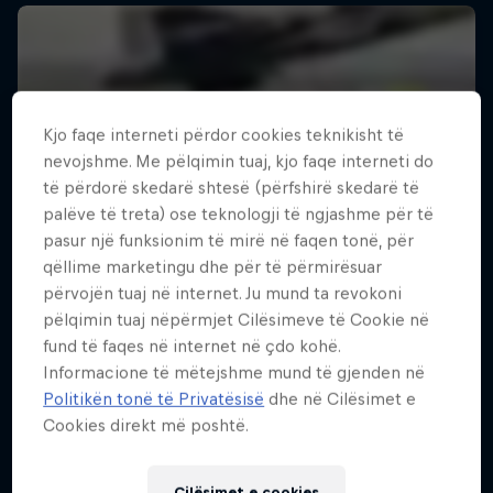
Kjo faqe interneti përdor cookies teknikisht të
nevojshme. Me pëlqimin tuaj, kjo faqe interneti do
të përdorë skedarë shtesë (përfshirë skedarë të
palëve të treta) ose teknologji të ngjashme për të
pasur një funksionim të mirë në faqen tonë, për
qëllime marketingu dhe për të përmirësuar
përvojën tuaj në internet. Ju mund ta revokoni
pëlqimin tuaj nëpërmjet Cilësimeve të Cookie në
fund të faqes në internet në çdo kohë.
Informacione të mëtejshme mund të gjenden në
Politikën tonë të Privatësisë
dhe në Cilësimet e
Cookies direkt më poshtë.
Cilësimet e cookies