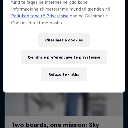
fund të faqes në internet në çdo kohë.
Më shumë si kjo
2 Sezone · 18 episodet
Informacione të mëtejshme mund të gjenden në
Politikën tonë të Privatësisë
dhe në Cilësimet e
SURFING
Cookies direkt më poshtë.
Cilësimet e cookies
Qendra e preferencave të privatësisë
Refuzo të gjitha