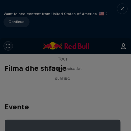
Want to see content from United States of America
?
Continue
WSL Replay
The latest action from the WSL Championship
Tour
Filma dhe shfaqje
1 Sezoni · 6 episodet
SURFING
Evente