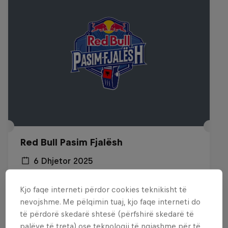
Red Bull Pasim Fjalësh
6 Dhjetor 2025
Tirana
Kjo faqe interneti përdor cookies teknikisht të
URBAN CULTURE
nevojshme. Me pëlqimin tuaj, kjo faqe interneti do
të përdorë skedarë shtesë (përfshirë skedarë të
Past event
palëve të treta) ose teknologji të ngjashme për të