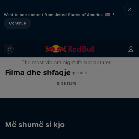
Want to see content from United States of America
?
Continue
Way Past Midnight
The most vibrant nightlife subcultures
Filma dhe shfaqje
1 Sezoni · 10 episodet
NIGHTLIFE
Më shumë si kjo