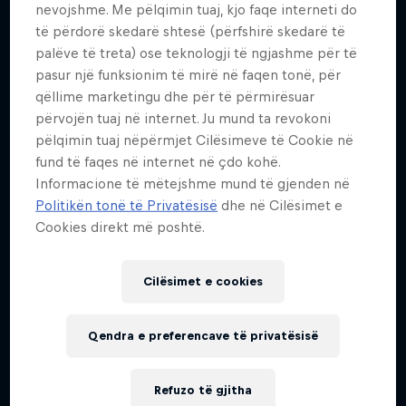
nevojshme. Me pëlqimin tuaj, kjo faqe interneti do
What it takes to perform live
të përdorë skedarë shtesë (përfshirë skedarë të
palëve të treta) ose teknologji të ngjashme për të
1 Sezoni
pasur një funksionim të mirë në faqen tonë, për
MUSIC
qëllime marketingu dhe për të përmirësuar
përvojën tuaj në internet. Ju mund ta revokoni
pëlqimin tuaj nëpërmjet Cilësimeve të Cookie në
fund të faqes në internet në çdo kohë.
Informacione të mëtejshme mund të gjenden në
Politikën tonë të Privatësisë
dhe në Cilësimet e
Cookies direkt më poshtë.
Cilësimet e cookies
Qendra e preferencave të privatësisë
Refuzo të gjitha