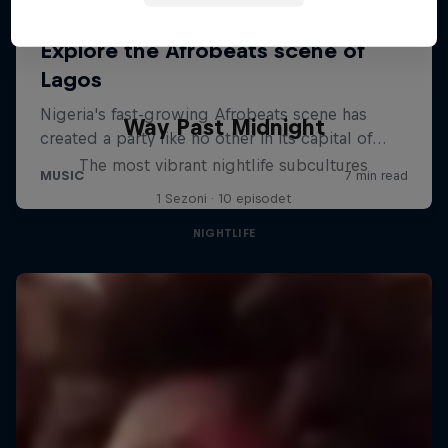
Way Past Midnight
The most vibrant nightlife subcultures
1 Sezoni · 10 episodet
NIGHTLIFE