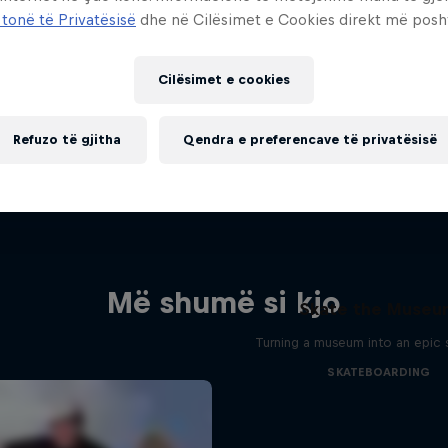
 tonë të Privatësisë
dhe në Cilësimet e Cookies direkt më posh
Cilësimet e cookies
Refuzo të gjitha
Qendra e preferencave të privatësisë
Më shumë si kjo
Skate the Muse
Turning a museum into an epic 
SKATEBOARDING