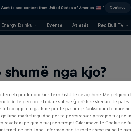
Continue
Want to see content from United States of America
?
Energy Drinks
Evente
Atletët
Red Bull TV
 shumë nga kjo?
interneti përdor cookies teknikisht të nevojshme. Me pëlqimin t
rneti do të përdorë skedarë shtesë (përfshirë skedarë të palëv
e teknologji të ngjashme për të pasur një funksionim të mirë n
 qëllime marketingu dhe për të përmirësuar përvojën tuaj në in
ta revokoni pëlqimin tuaj nëpërmjet Cilësimeve të Cookie në f
b, your source for skateboarding news, videos, rider …
 internet në çdo kohë. Informacione të mëtejshme mund të gj