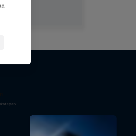
të.
um
skatepark