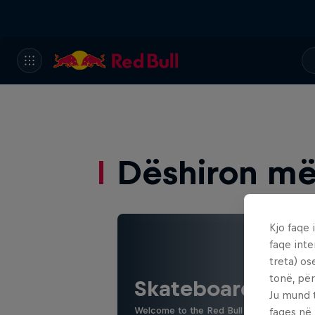
Dëshiron më
Kjo faqe 
faqe inte
treta) os
tonë, për
Skateboarding
Ju mund 
Welcome to the Red Bull Skateboarding hu
faqes në