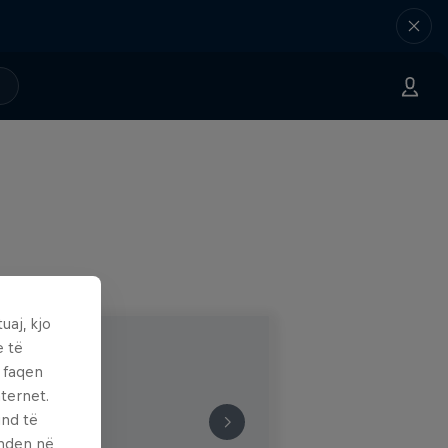
uaj, kjo
e të
ë faqen
ternet.
und të
enden në