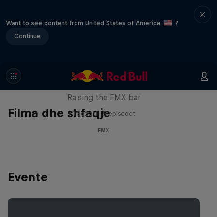
Want to see content from United States of America
?
Continue
Luc Ackermann: FMX Unloaded
Raising the FMX bar
Filma dhe shfaqje
1 Sezoni · 5 episodet
FMX
Evente