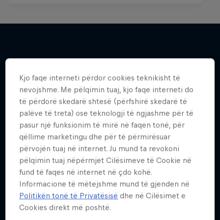
Më shumë si kjo
Kjo faqe interneti përdor cookies teknikisht të
nevojshme. Me pëlqimin tuaj, kjo faqe interneti do
të përdorë skedarë shtesë (përfshirë skedarë të
palëve të treta) ose teknologji të ngjashme për të
pasur një funksionim të mirë në faqen tonë, për
qëllime marketingu dhe për të përmirësuar
përvojën tuaj në internet. Ju mund ta revokoni
pëlqimin tuaj nëpërmjet Cilësimeve të Cookie në
fund të faqes në internet në çdo kohë.
Informacione të mëtejshme mund të gjenden në
Politikën tonë të Privatësisë
dhe në Cilësimet e
Cookies direkt më poshtë.