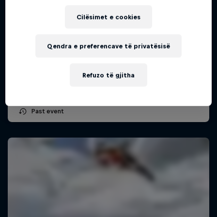
Cilësimet e cookies
ADAC MX Masters – Gaildorf
Qendra e preferencave të privatësisë
8 – 9 Gusht 2026
Gaildorf, Germany
Refuzo të gjitha
MOTOCROSS
Past event