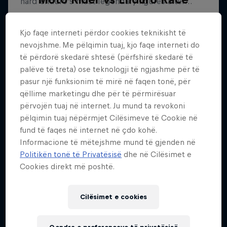
Carson Brown's epic ride at Red Bull
Erzbergrodeo
Kjo faqe interneti përdor cookies teknikisht të
nevojshme. Me pëlqimin tuaj, kjo faqe interneti do
ENDURO
të përdorë skedarë shtesë (përfshirë skedarë të
palëve të treta) ose teknologji të ngjashme për të
pasur një funksionim të mirë në faqen tonë, për
qëllime marketingu dhe për të përmirësuar
përvojën tuaj në internet. Ju mund ta revokoni
pëlqimin tuaj nëpërmjet Cilësimeve të Cookie në
fund të faqes në internet në çdo kohë.
Informacione të mëtejshme mund të gjenden në
Politikën tonë të Privatësisë
dhe në Cilësimet e
Cookies direkt më poshtë.
Cilësimet e cookies