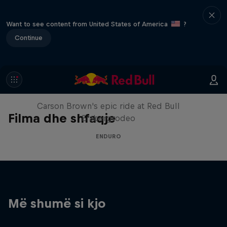
Want to see content from United States of America
?
Continue
Moto Rider vs Enduro Race
Carson Brown's epic ride at Red Bull
Filma dhe shfaqje
Erzbergrodeo
ENDURO
Më shumë si kjo