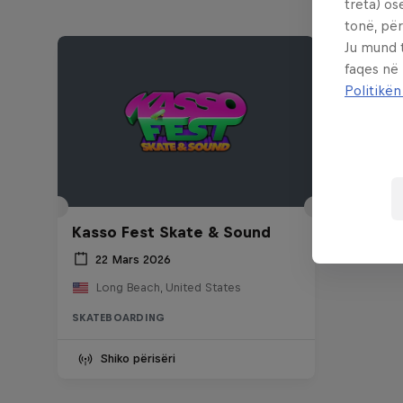
treta) os
tonë, për
Ju mund 
faqes në
Politikën
Kasso Fest Skate & Sound
22 Mars 2026
Long Beach, United States
SKATEBOARDING
Shiko përisëri