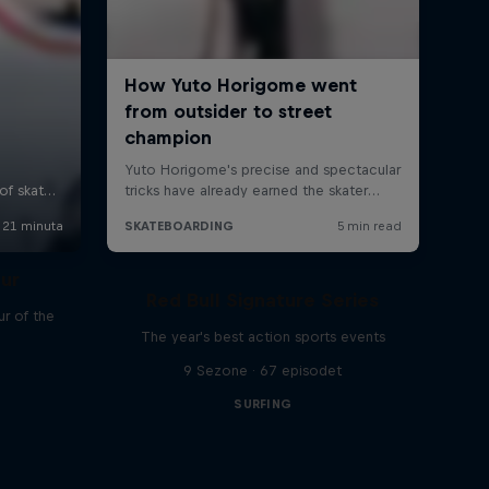
our
Red Bull Signature Series
r of the
The year's best action sports events
9 Sezone · 67 episodet
SURFING