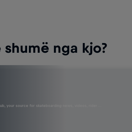
 shumë nga kjo?
b, your source for skateboarding news, videos, rider …