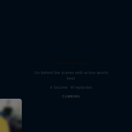
Ultimate Rush
Go behind the scenes with action sports
best
6 Sezone · 81 episodet
CLIMBING