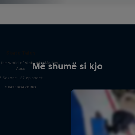
Skate Tales
 the world of skate with Madars
Më shumë si kjo
Apse
5 Sezone · 27 episodet
SKATEBOARDING