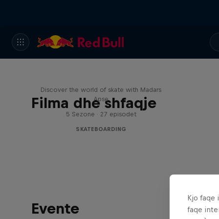
Skate Tales
Discover the world of skate with Madars
Filma dhe shfaqje
Apse
5 Sezone · 27 episodet
SKATEBOARDING
Kjo faqe 
Evente
faqe inte