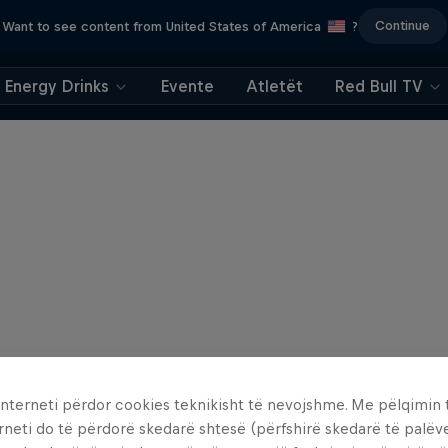
Continue
Want to see content from United States of America
?
Energy Drinks
Evente
Atletët
Red Bull TV
interneti përdor cookies teknikisht të nevojshme. Me pëlqimin t
rneti do të përdorë skedarë shtesë (përfshirë skedarë të palëv