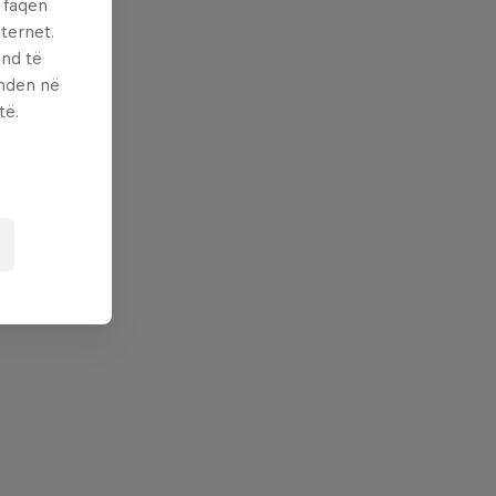
ë faqen
ternet.
und të
enden në
të.