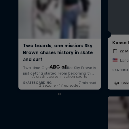
Kasso 
22 M
Long
ABC of...
SKATEBO
A crash course in action sports
Shik
2 Sezone · 17 episodet
F1