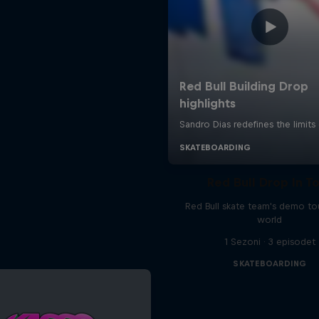
Red Bull Drop In T
Red Bull skate team's demo tou
world
1 Sezoni · 3 episodet
SKATEBOARDING