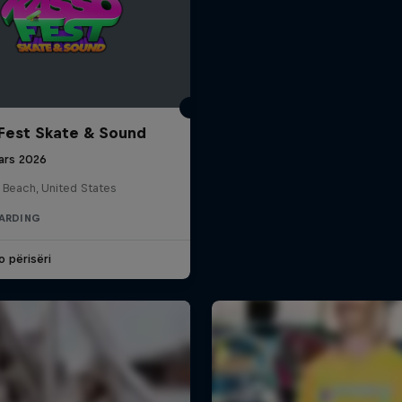
Fest Skate & Sound
ars 2026
 Beach, United States
ARDING
o përisëri