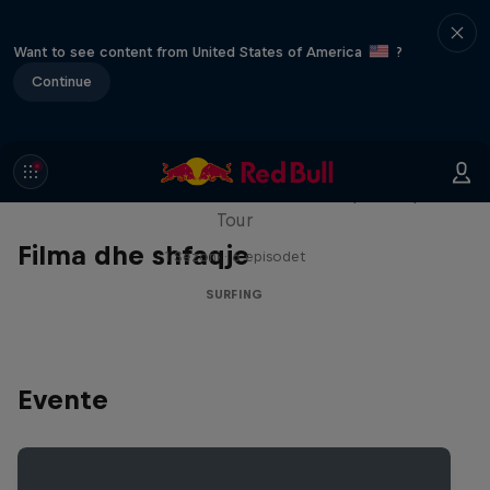
Want to see content from United States of America
?
Continue
WSL Replay
The latest action from the WSL Championship
Tour
Filma dhe shfaqje
1 Sezoni · 6 episodet
SURFING
Evente