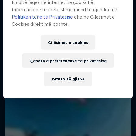
The latest action from the WSL Championship
fund të faqes në internet në çdo kohë.
Më shumë si kjo
Tour
2 Sezone · 18 episodet
Informacione të mëtejshme mund të gjenden në
Politikën tonë të Privatësisë
dhe në Cilësimet e
1 Sezoni · 6 episodet
SURFING
Cookies direkt më poshtë.
SURFING
Cilësimet e cookies
Qendra e preferencave të privatësisë
Refuzo të gjitha