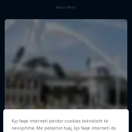
RALLY RAID
Kjo faqe interneti përdor cookies teknikisht të
nevojshme. Me pëlqimin tuaj, kjo faqe interneti do