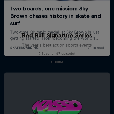
Red Bull Signature Series
The year's best action sports events
9 Sezone · 67 episodet
SURFING