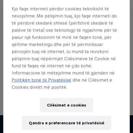
Kjo faqe interneti përdor cookies teknikisht të
nevojshme. Me pëlqimin tuaj, kjo faqe interneti do
të përdorë skedarë shtesë (përfshirë skedarë të
palëve të treta) ose teknologji të ngjashme për të
Dëshiron më shumë nga
pasur një funksionim të mirë në faqen tonë, për
kjo?
qëllime marketingu dhe për të përmirësuar
përvojën tuaj në internet. Ju mund ta revokoni
pëlqimin tuaj nëpërmjet Cilësimeve të Cookie në
fund të faqes në internet në çdo kohë.
Skateboarding
Informacione të mëtejshme mund të gjenden në
Politikën tonë të Privatësisë
dhe në Cilësimet e
Welcome to the Red Bull Skateboarding hub, your
source for skateboarding news, videos, rider …
Cookies direkt më poshtë.
Cilësimet e cookies
Qendra e preferencave të privatësisë