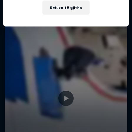
Më shumë si kjo
Refuzo të gjitha