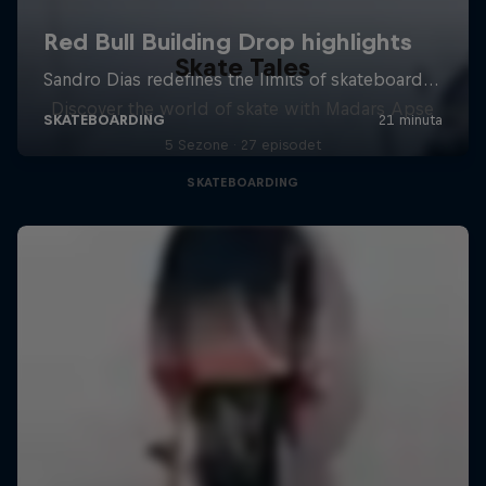
Skate Tales
Discover the world of skate with Madars Apse
5 Sezone · 27 episodet
SKATEBOARDING