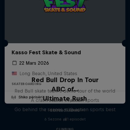
Kasso Fest Skate & Sound
22 Mars 2026
Long Beach, United States
Red Bull Drop In Tour
SKATEBOARDING
ABC of...
Red Bull skate team's demo tour of the world
Ultimate Rush
Shiko përisëri
A crash course in action sports
1 Sezoni · 3 episodet
Go behind the scenes with action sports best
2 Sezone · 17 episodet
SKATEBOARDING
6 Sezone · 81 episodet
F1
CLIMBING