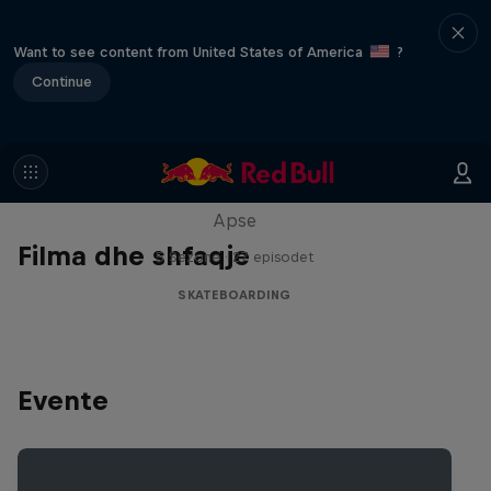
Want to see content from United States of America
?
Continue
Skate Tales
Discover the world of skate with Madars
Apse
Filma dhe shfaqje
5 Sezone · 27 episodet
SKATEBOARDING
Evente