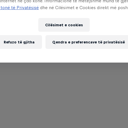
 internet në çdo kohë. Informacione të mëtejshme mund të gj
 tonë të Privatësisë
dhe në Cilësimet e Cookies direkt më posh
Cilësimet e cookies
Refuzo të gjitha
Qendra e preferencave të privatësisë