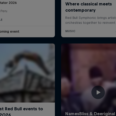
htator 2026
 Peru
LE
oming event