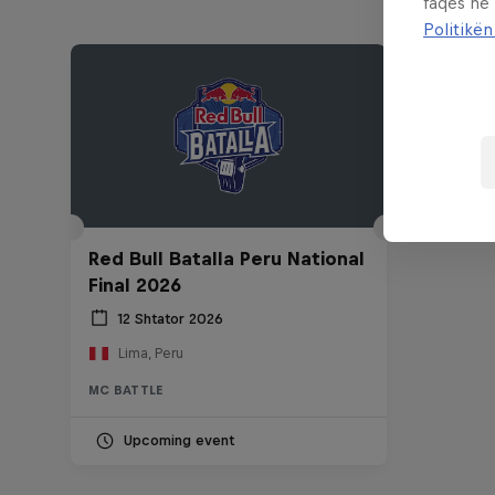
faqes në
Politikën
Red Bull Batalla Peru National
Final 2026
12 Shtator 2026
Lima, Peru
MC BATTLE
Upcoming event