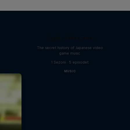
Diggin' in the Carts
The secret history of Japanese video
game music
1 Sezoni · 5 episodet
MUSIC