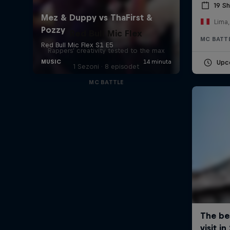
19 S
Lima,
Red Bull Mic Flex
MC BATT
Rappers' creativity tested to the max
Upc
1 Sezoni · 8 episodet
MC BATTLE