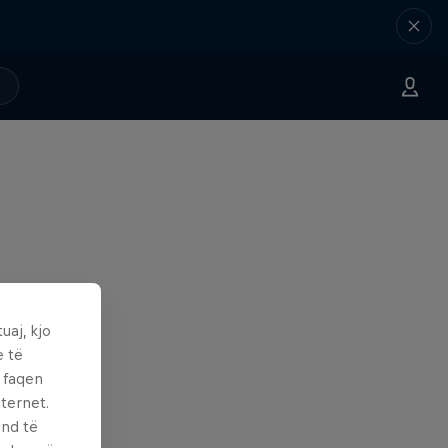
uaj, kjo
e të
ë faqen
ternet.
und të