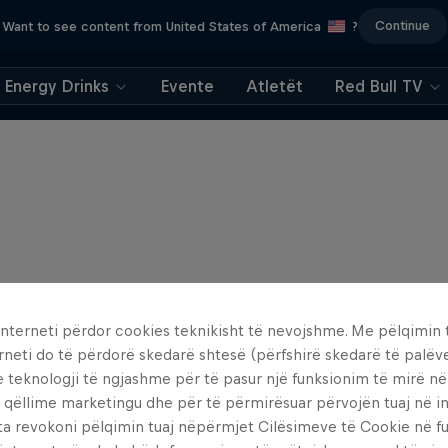
Continue
Want to see content from United States of America
?
Energy Drinks
Evente
Atletët
Red Bull TV
interneti përdor cookies teknikisht të nevojshme. Me pëlqimin t
rneti do të përdorë skedarë shtesë (përfshirë skedarë të palëv
e teknologji të ngjashme për të pasur një funksionim të mirë n
 qëllime marketingu dhe për të përmirësuar përvojën tuaj në in
ta revokoni pëlqimin tuaj nëpërmjet Cilësimeve të Cookie në f