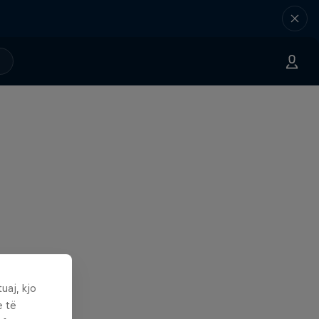
uaj, kjo
e të