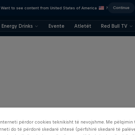
Continue
Want to see content from United States of America
?
Energy Drinks
Evente
Atletët
Red Bull TV
interneti përdor cookies teknikisht të nevojshme. Me pëlqimin t
rneti do të përdorë skedarë shtesë (përfshirë skedarë të palëv