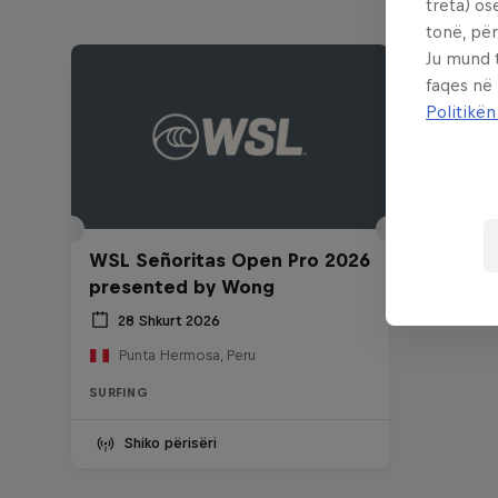
treta) os
tonë, për
Ju mund 
faqes në
Politikën
WSL Señoritas Open Pro 2026
presented by Wong
28 Shkurt 2026
Punta Hermosa, Peru
SURFING
Shiko përisëri