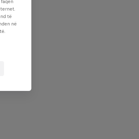
ë faqen
ternet.
und të
enden në
të.