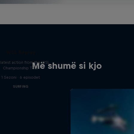
WSL Replay
latest action from the WSL
Më shumë si kjo
Championship Tour
1 Sezoni · 6 episodet
SURFING