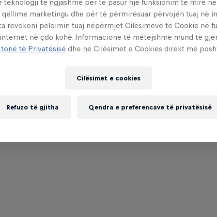
e teknologji të ngjashme për të pasur një funksionim të mirë n
 qëllime marketingu dhe për të përmirësuar përvojën tuaj në in
ta revokoni pëlqimin tuaj nëpërmjet Cilësimeve të Cookie në f
 internet në çdo kohë. Informacione të mëtejshme mund të gj
 tonë të Privatësisë
dhe në Cilësimet e Cookies direkt më posh
Cilësimet e cookies
Refuzo të gjitha
Qendra e preferencave të privatësisë