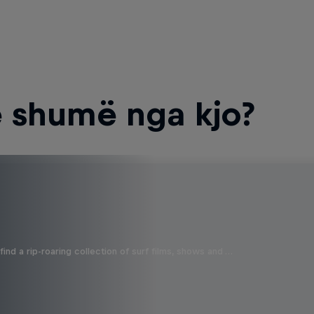
 shumë nga kjo?
ind a rip-roaring collection of surf films, shows and …