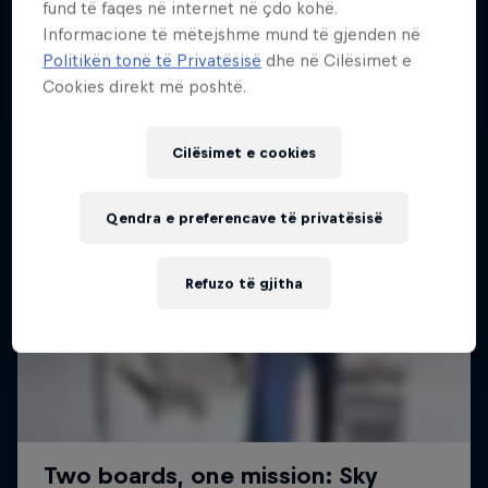
fund të faqes në internet në çdo kohë.
Më shumë si kjo
2 Sezone · 18 episodet
Informacione të mëtejshme mund të gjenden në
Politikën tonë të Privatësisë
dhe në Cilësimet e
SURFING
Cookies direkt më poshtë.
Cilësimet e cookies
Qendra e preferencave të privatësisë
Refuzo të gjitha