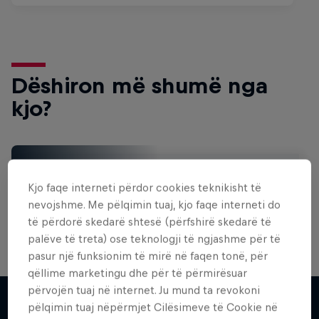
Dëshiron më shumë nga
kjo?
Surfing
Kjo faqe interneti përdor cookies teknikisht të
Welcome to the Surf Hub, where you will find a rip-
roaring collection of surf films, shows and …
nevojshme. Me pëlqimin tuaj, kjo faqe interneti do
të përdorë skedarë shtesë (përfshirë skedarë të
palëve të treta) ose teknologji të ngjashme për të
pasur një funksionim të mirë në faqen tonë, për
Inside Pro Surfing
qëllime marketingu dhe për të përmirësuar
përvojën tuaj në internet. Ju mund ta revokoni
Come backstage on the 2025 WSL
pëlqimin tuaj nëpërmjet Cilësimeve të Cookie në
Championship Tour