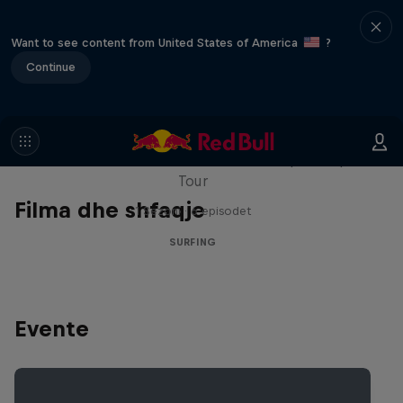
Want to see content from United States of America
?
Continue
WSL Replay
The latest action from the WSL Championship
Tour
Filma dhe shfaqje
1 Sezoni · 6 episodet
SURFING
Evente