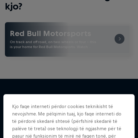
kjo?
Red Bull Motorsports
On track and off road, on two wheels or four - this
is your home for Red Bull Motorsports. Watch …
Më shumë si kjo
Kjo faqe interneti përdor cookies teknikisht të
nevojshme. Me pëlqimin tuaj, kjo faqe interneti do
të përdorë skedarë shtesë (përfshirë skedarë të
palëve të treta) ose teknologji të ngjashme për të
pasur një funksionim të mirë në faqen tonë, për