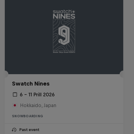
Swatch Nines
6 – 11 Prill 2026
Hokkaido, Japan
SNOWBOARDING
Past event