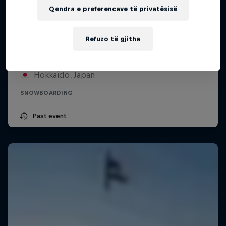
Qendra e preferencave të privatësisë
Swatch Nines
Refuzo të gjitha
6 – 11 Prill 2026
Hokkaido, Japan
SNOWBOARDING
Past event