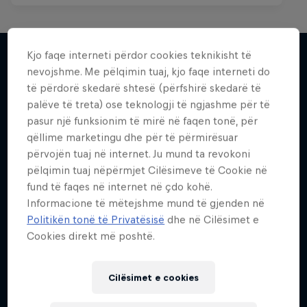
Kjo faqe interneti përdor cookies teknikisht të
nevojshme. Me pëlqimin tuaj, kjo faqe interneti do
Më shumë si kjo
të përdorë skedarë shtesë (përfshirë skedarë të
palëve të treta) ose teknologji të ngjashme për të
pasur një funksionim të mirë në faqen tonë, për
qëllime marketingu dhe për të përmirësuar
përvojën tuaj në internet. Ju mund ta revokoni
pëlqimin tuaj nëpërmjet Cilësimeve të Cookie në
fund të faqes në internet në çdo kohë.
Informacione të mëtejshme mund të gjenden në
Politikën tonë të Privatësisë
dhe në Cilësimet e
Cookies direkt më poshtë.
Cilësimet e cookies