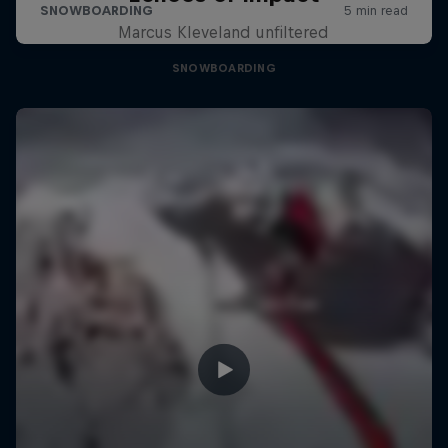
Marcus Kleveland unfiltered
SNOWBOARDING