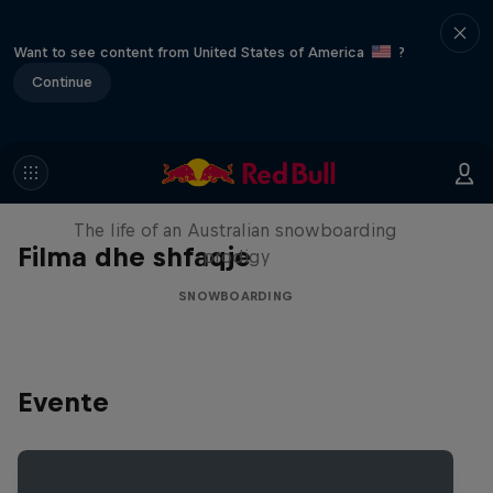
Want to see content from United States of America
?
Continue
Volare: Valentino Guseli
The life of an Australian snowboarding
Filma dhe shfaqje
prodigy
SNOWBOARDING
Evente