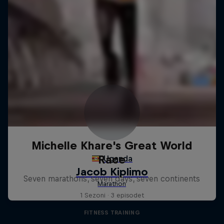
Michelle Khare's Great World
Race
Seven marathons, seven days, seven continents
1 Sezoni · 3 episodet
FITNESS TRAINING