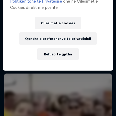
Politikën tonë të Privatësisë
dhe në Cilësimet e
Cookies direkt më poshtë.
Cilësimet e cookies
Wings for Life World Run 2026
10 Maj 2026
Qendra e preferencave të privatësisë
FITNESS TRAINING
Refuzo të gjitha
Past event