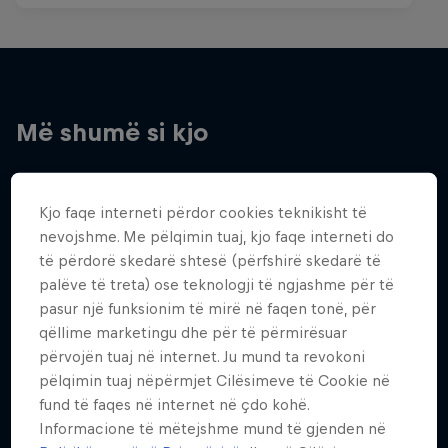
Më shumë si kjo
Kjo faqe interneti përdor cookies teknikisht të
nevojshme. Me pëlqimin tuaj, kjo faqe interneti do
të përdorë skedarë shtesë (përfshirë skedarë të
palëve të treta) ose teknologji të ngjashme për të
pasur një funksionim të mirë në faqen tonë, për
qëllime marketingu dhe për të përmirësuar
përvojën tuaj në internet. Ju mund ta revokoni
pëlqimin tuaj nëpërmjet Cilësimeve të Cookie në
fund të faqes në internet në çdo kohë.
Informacione të mëtejshme mund të gjenden në