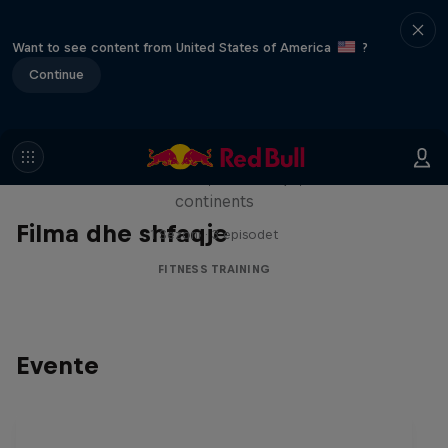
Want to see content from United States of America
?
Continue
Michelle Khare's Great World
Race
Seven marathons, seven days, seven
continents
Filma dhe shfaqje
1 Sezoni · 3 episodet
FITNESS TRAINING
Evente