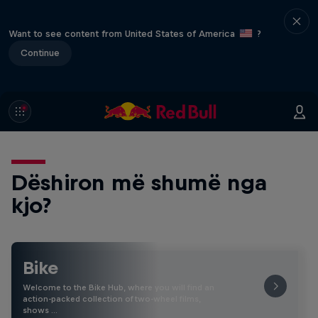
Want to see content from United States of America
?
Continue
Dëshiron më shumë nga
kjo?
Bike
Welcome to the Bike Hub, where you will find an
action-packed collection of two-wheel films,
shows …