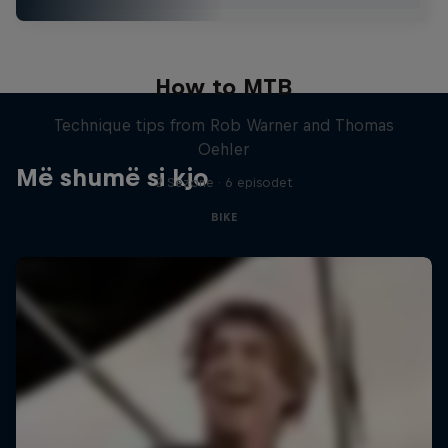
How to MTB
Technique tips from Rob Warner and Thomas
Oehler
Më shumë si kjo
2 Sezone · 6 episodet
BIKE