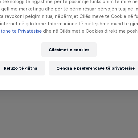
e teknologji të ngjashme për të pasur një funksionim të mirë n
 qëllime marketingu dhe për të përmirësuar përvojën tuaj në in
ta revokoni pëlqimin tuaj nëpërmjet Cilësimeve të Cookie në f
 internet në çdo kohë. Informacione të mëtejshme mund të gj
 tonë të Privatësisë
dhe në Cilësimet e Cookies direkt më posh
Cilësimet e cookies
Refuzo të gjitha
Qendra e preferencave të privatësisë