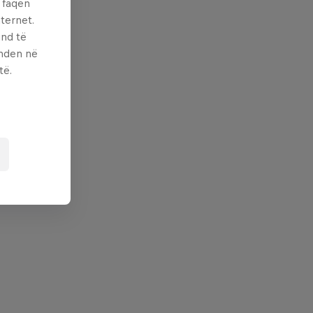
ë faqen
ternet.
und të
enden në
të.