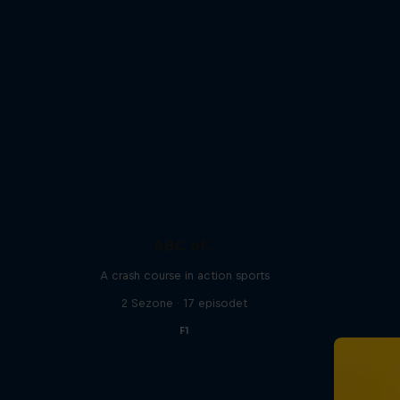
ABC of...
A crash course in action sports
2 Sezone · 17 episodet
F1