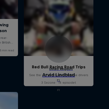
Red Bull Racing Road Trips
See the world with Formula One drivers
3 Sezone · 14 episodet
F1