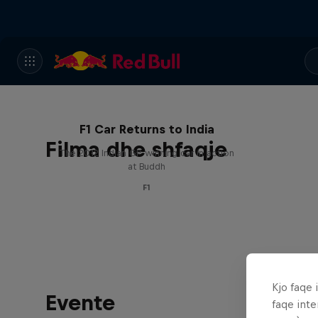
F1 Car Returns to India
Filma dhe shfaqje
The 2012 Indian GP-winning car in action
at Buddh
F1
Kjo faqe 
Evente
faqe inte