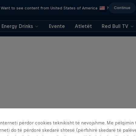
Continue
Want to see content from United States of America
?
Energy Drinks
Evente
Atletët
Red Bull TV
interneti përdor cookies teknikisht të nevojshme. Me pëlqimin t
rneti do të përdorë skedarë shtesë (përfshirë skedarë të palëv