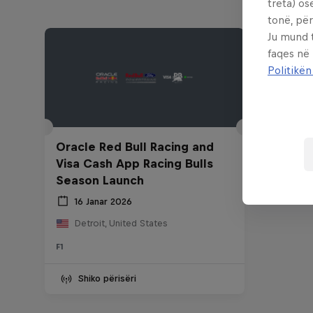
treta) os
tonë, për
Ju mund 
faqes në
Politikën
Oracle Red Bull Racing and
Visa Cash App Racing Bulls
Season Launch
16 Janar 2026
Detroit, United States
F1
Shiko përisëri