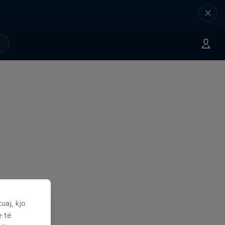
uaj, kjo
e të