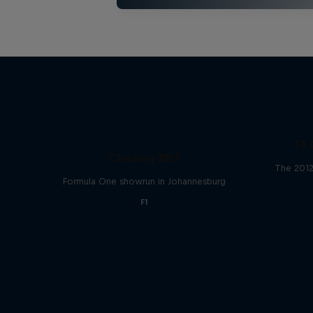
F1 
Chasing RB7
The 2012
Formula One showrun in Johannesburg
F1