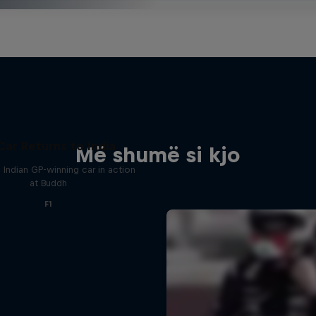
Car Returns to India
Më shumë si kjo
 Indian GP-winning car in action
at Buddh
F1