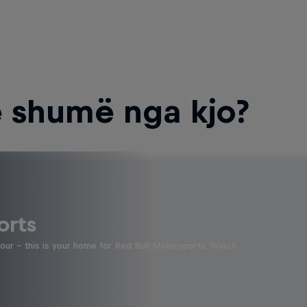
 shumë nga kjo?
orts
four - this is your home for Red Bull Motorsports. Watch …