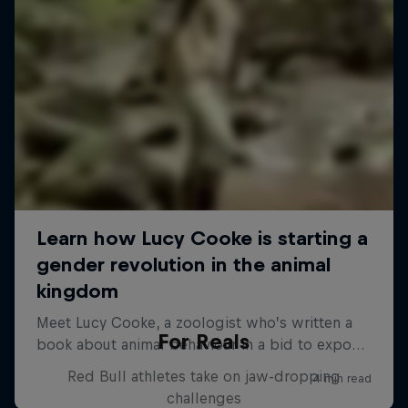
For Reals
Red Bull athletes take on jaw-dropping
challenges