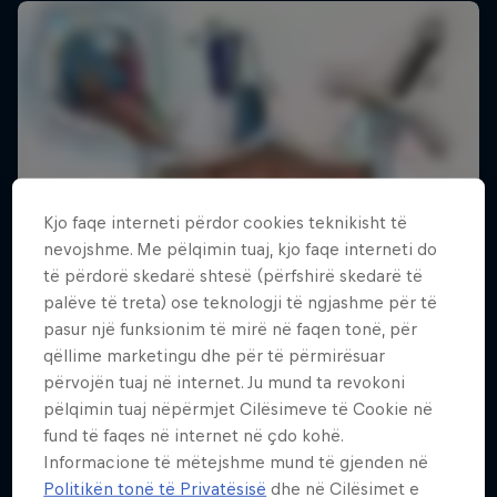
Kjo faqe interneti përdor cookies teknikisht të
nevojshme. Me pëlqimin tuaj, kjo faqe interneti do
të përdorë skedarë shtesë (përfshirë skedarë të
palëve të treta) ose teknologji të ngjashme për të
pasur një funksionim të mirë në faqen tonë, për
qëllime marketingu dhe për të përmirësuar
përvojën tuaj në internet. Ju mund ta revokoni
pëlqimin tuaj nëpërmjet Cilësimeve të Cookie në
fund të faqes në internet në çdo kohë.
Informacione të mëtejshme mund të gjenden në
Politikën tonë të Privatësisë
dhe në Cilësimet e