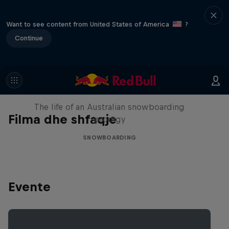
Want to see content from United States of America
?
Continue
Volare: Valentino Guseli
The life of an Australian snowboarding
Filma dhe shfaqje
prodigy
SNOWBOARDING
Evente