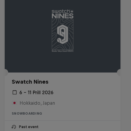
Swatch Nines
6 – 11 Prill 2026
Hokkaido, Japan
SNOWBOARDING
Past event