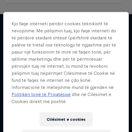
Kjo faqe interneti përdor cookies teknikisht të
nevojshme. Me pëlqimin tuaj, kjo faqe interneti do
Më shumë si kjo
të përdorë skedarë shtesë (përfshirë skedarë të
palëve të treta) ose teknologji të ngjashme për të
pasur një funksionim të mirë në faqen tonë, për
qëllime marketingu dhe për të përmirësuar
përvojën tuaj në internet. Ju mund ta revokoni
pëlqimin tuaj nëpërmjet Cilësimeve të Cookie në
fund të faqes në internet në çdo kohë.
Informacione të mëtejshme mund të gjenden në
Politikën tonë të Privatësisë
dhe në Cilësimet e
Cookies direkt më poshtë.
Cilësimet e cookies