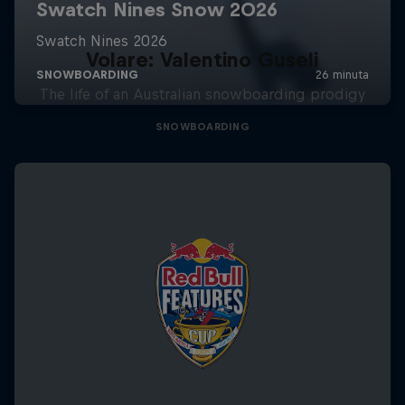
Volare: Valentino Guseli
The life of an Australian snowboarding prodigy
SNOWBOARDING