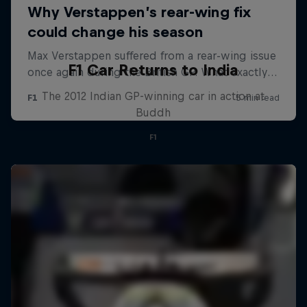
F1 Car Returns to India
The 2012 Indian GP-winning car in action at
Buddh
F1