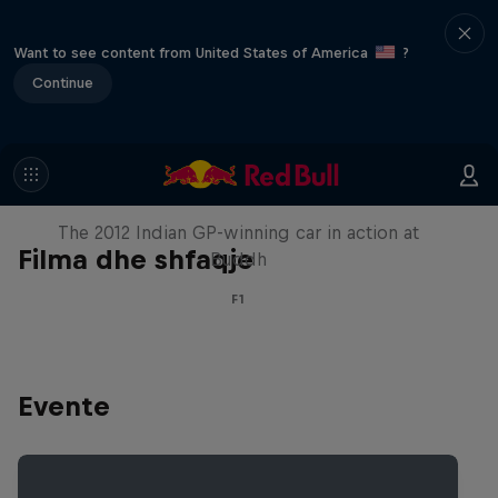
Want to see content from United States of America
?
Continue
F1 Car Returns to India
The 2012 Indian GP-winning car in action at
Filma dhe shfaqje
Buddh
F1
Evente