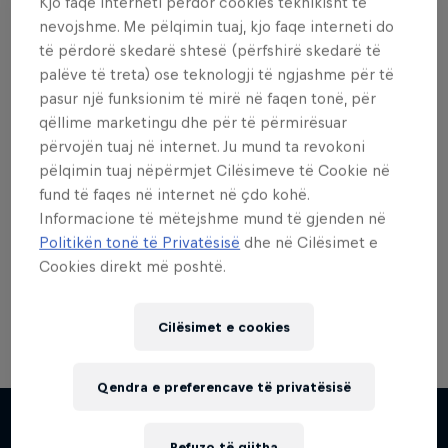
Kjo faqe interneti përdor cookies teknikisht të
nevojshme. Me pëlqimin tuaj, kjo faqe interneti do
të përdorë skedarë shtesë (përfshirë skedarë të
palëve të treta) ose teknologji të ngjashme për të
pasur një funksionim të mirë në faqen tonë, për
Dëshiron më shumë nga
qëllime marketingu dhe për të përmirësuar
kjo?
përvojën tuaj në internet. Ju mund ta revokoni
pëlqimin tuaj nëpërmjet Cilësimeve të Cookie në
fund të faqes në internet në çdo kohë.
Informacione të mëtejshme mund të gjenden në
Red Bull Motorsports
Politikën tonë të Privatësisë
dhe në Cilësimet e
Cookies direkt më poshtë.
On track and off road, on two wheels or four - this
is your home for Red Bull Motorsports. Watch …
Cilësimet e cookies
Qendra e preferencave të privatësisë
Chasing RB7
Refuzo të gjitha