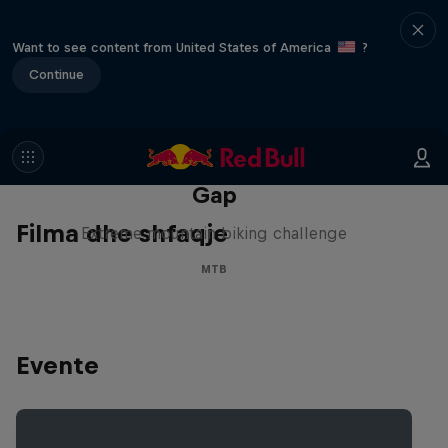
Want to see content from United States of America
?
Continue
Matt Jones: The Impossible
Gap
Filma dhe shfaqje
Extreme mountain biking challenge
MTB
Evente