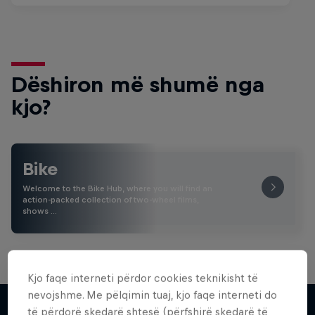
Dëshiron më shumë nga
kjo?
Bike
Welcome to the Bike Hub, where you will find an
action-packed collection of two-wheel films,
shows …
Kjo faqe interneti përdor cookies teknikisht të
nevojshme. Me pëlqimin tuaj, kjo faqe interneti do
të përdorë skedarë shtesë (përfshirë skedarë të