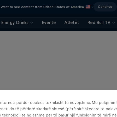
Continue
Want to see content from United States of America
?
Energy Drinks
Evente
Atletët
Red Bull TV
interneti përdor cookies teknikisht të nevojshme. Me pëlqimin t
rneti do të përdorë skedarë shtesë (përfshirë skedarë të palëv
e teknologji të ngjashme për të pasur një funksionim të mirë n