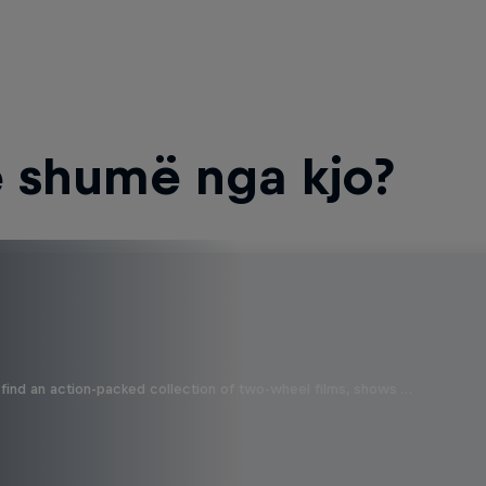
 shumë nga kjo?
find an action-packed collection of two-wheel films, shows …