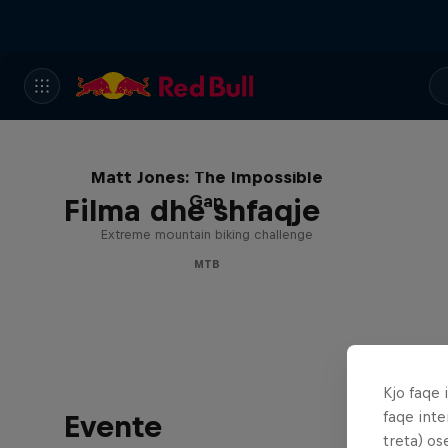
Matt Jones: The Impossible
Gap
Filma dhe shfaqje
Extreme mountain biking challenge
MTB
Kjo faqe 
faqe inte
Evente
treta) os