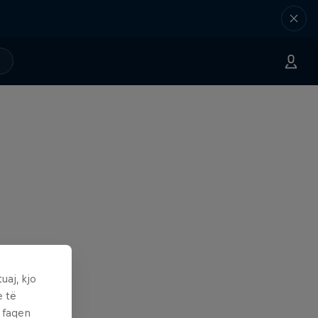
uaj, kjo
e të
ë faqen