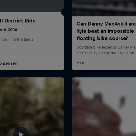
l District Ride
rrik 2026
ingen, Netherlands
o përisëri