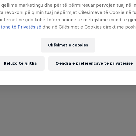
 qëllime marketingu dhe për të përmirësuar përvojën tuaj në in
ta revokoni pëlqimin tuaj nëpërmjet Cilësimeve të Cookie në f
 internet në çdo kohë. Informacione të mëtejshme mund të gj
 tonë të Privatësisë
dhe në Cilësimet e Cookies direkt më posh
Cilësimet e cookies
Refuzo të gjitha
Qendra e preferencave të privatësisë