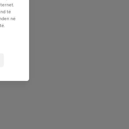
ternet.
und të
enden në
të.