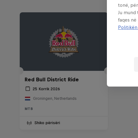
tonë, për
Ju mund 
faqes në
Politikën
Red Bull District Ride
25 Korrik 2026
Groningen, Netherlands
MTB
Shiko përisëri