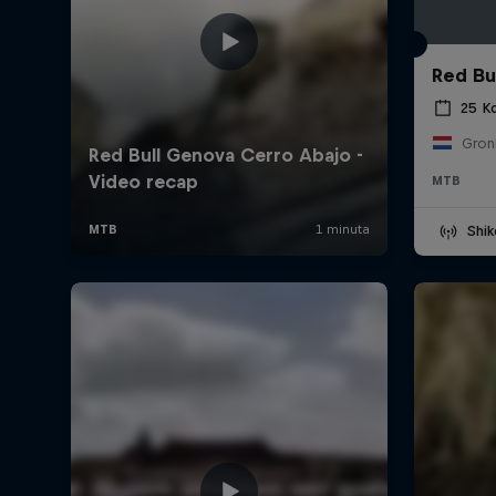
Red Bul
25 Ko
Gron
MTB
Shik