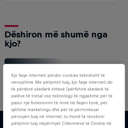
Dëshiron më shumë nga
kjo?
Surfing
Kjo faqe interneti përdor cookies teknikisht të
Welcome to the Surf Hub, where you will find a rip-
roaring collection of surf films, shows and …
nevojshme. Me pëlqimin tuaj, kjo faqe interneti do
të përdorë skedarë shtesë (përfshirë skedarë të
palëve të treta) ose teknologji të ngjashme për të
pasur një funksionim të mirë në faqen tonë, për
qëllime marketingu dhe për të përmirësuar
përvojën tuaj në internet. Ju mund ta revokoni
pëlqimin tuaj nëpërmjet Cilësimeve të Cookie në