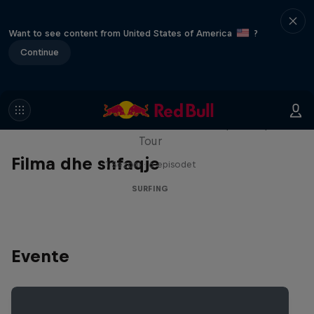
Want to see content from United States of America
?
Continue
WSL Replay
The latest action from the WSL Championship
Tour
Filma dhe shfaqje
1 Sezoni · 6 episodet
SURFING
Evente