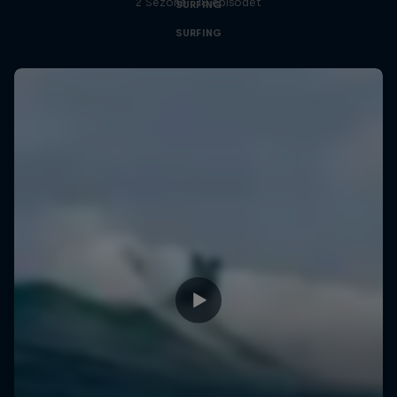
2 Sezone · 18 episodet
SURFING
SURFING