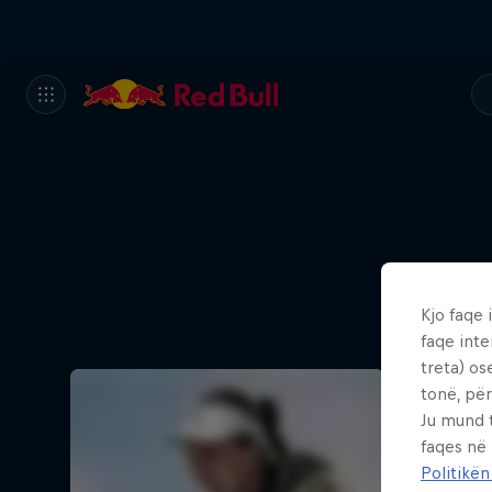
Kjo faqe 
faqe inte
treta) os
tonë, për
Ju mund 
faqes në
Politikën