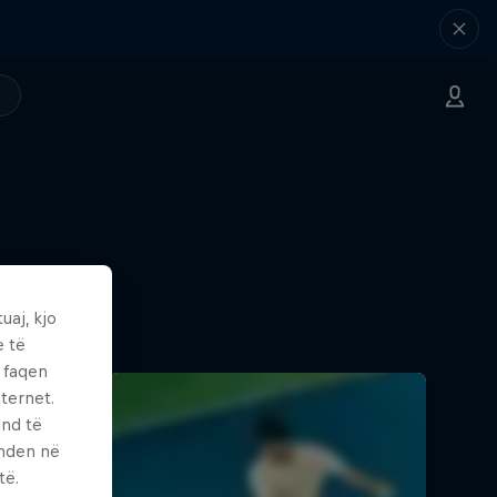
uaj, kjo
e të
ë faqen
ternet.
und të
enden në
të.