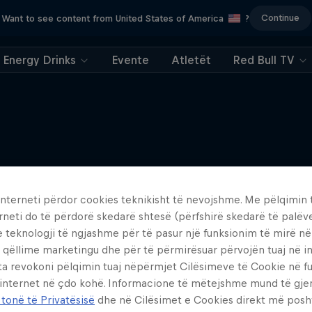
Continue
Want to see content from United States of America
?
Energy Drinks
Evente
Atletët
Red Bull TV
Më shumë si kjo
interneti përdor cookies teknikisht të nevojshme. Me pëlqimin t
rneti do të përdorë skedarë shtesë (përfshirë skedarë të palëv
e teknologji të ngjashme për të pasur një funksionim të mirë n
 qëllime marketingu dhe për të përmirësuar përvojën tuaj në in
ta revokoni pëlqimin tuaj nëpërmjet Cilësimeve të Cookie në f
 internet në çdo kohë. Informacione të mëtejshme mund të gj
 tonë të Privatësisë
dhe në Cilësimet e Cookies direkt më posh