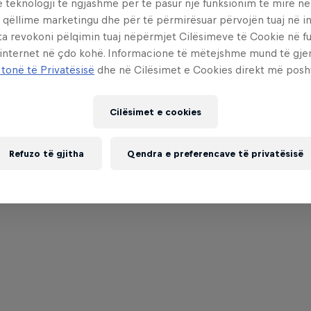
e teknologji të ngjashme për të pasur një funksionim të mirë n
 qëllime marketingu dhe për të përmirësuar përvojën tuaj në in
ta revokoni pëlqimin tuaj nëpërmjet Cilësimeve të Cookie në f
 internet në çdo kohë. Informacione të mëtejshme mund të gj
 tonë të Privatësisë
dhe në Cilësimet e Cookies direkt më posh
Cilësimet e cookies
Refuzo të gjitha
Qendra e preferencave të privatësisë