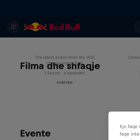
WSL Replay
The latest action from the WSL
Come 
Filma dhe shfaqje
Championship Tour
1 Sezoni · 6 episodet
SURFING
Kjo faqe 
Evente
faqe inte