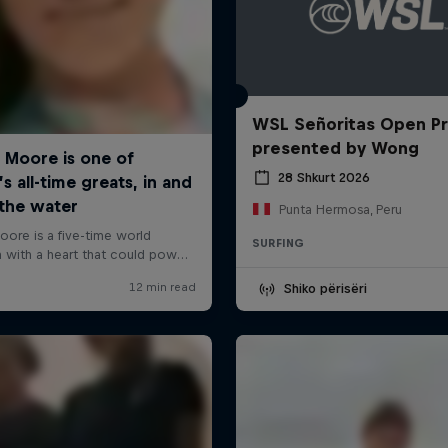
WSL Señoritas Open P
presented by Wong
28 Shkurt 2026
Punta Hermosa, Peru
SURFING
Shiko përisëri