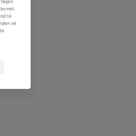
ë faqen
ternet.
und të
enden në
të.