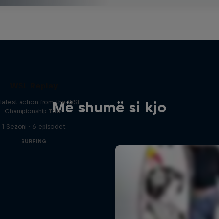
WSL Replay
latest action from the WSL
Më shumë si kjo
Championship Tour
1 Sezoni · 6 episodet
SURFING