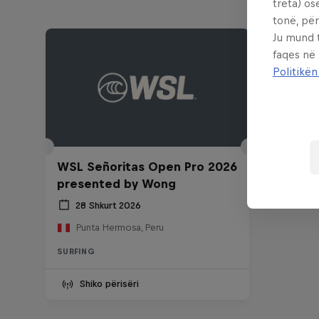
treta) os
tonë, për
Ju mund 
faqes në
Politikën
WSL Señoritas Open Pro 2026
presented by Wong
28 Shkurt 2026
Punta Hermosa, Peru
SURFING
Shiko përisëri