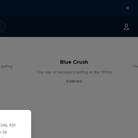
Blue Crush
surfing
The
The rise of women's surfing in the 1990s
SURFING
uaj, kjo
e të