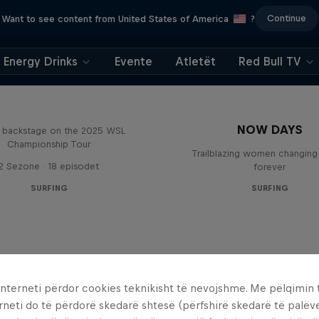
Continue
Want to see content from United States of America
?
Energy Drinks
Evente
Atletët
Red Bull TV
Inside Pro Surfing
NOW DAYS
backstage on the 2025 WSL
Championship Tour
Trailblazing women changing 
2 Sezone · 18 episodet
forever
SURFING
SURFING
interneti përdor cookies teknikisht të nevojshme. Me pëlqimin t
rneti do të përdorë skedarë shtesë (përfshirë skedarë të palëv