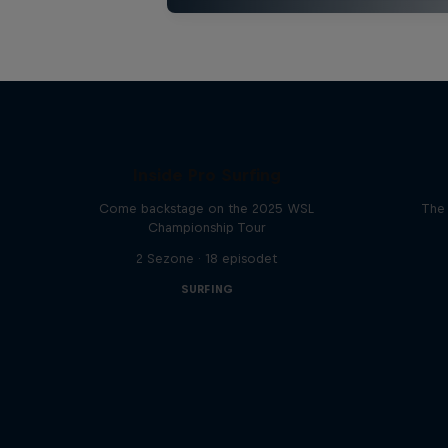
Inside Pro Surfing
Come backstage on the 2025 WSL
The 
Championship Tour
2 Sezone · 18 episodet
SURFING