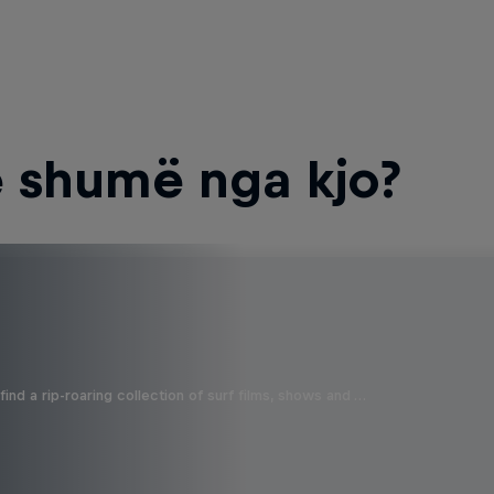
 shumë nga kjo?
ind a rip-roaring collection of surf films, shows and …