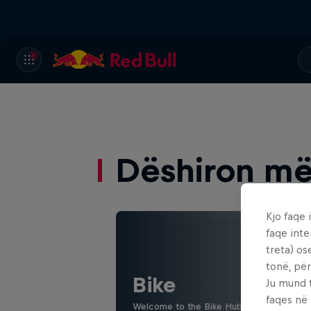
Dëshiron më
Kjo faqe 
faqe inte
treta) os
tonë, për
Bike
Ju mund 
faqes në
Welcome to the Bike Hub, where you will 