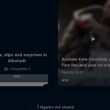
s, slips and surprises in
Albstadt
Fotografitë 3
BIKE
Ngarko më shumë