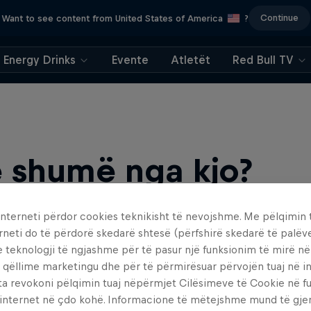
Continue
Want to see content from United States of America
?
Energy Drinks
Evente
Atletët
Red Bull TV
 shumë nga kjo?
interneti përdor cookies teknikisht të nevojshme. Me pëlqimin t
rneti do të përdorë skedarë shtesë (përfshirë skedarë të palëv
e teknologji të ngjashme për të pasur një funksionim të mirë n
 qëllime marketingu dhe për të përmirësuar përvojën tuaj në in
ta revokoni pëlqimin tuaj nëpërmjet Cilësimeve të Cookie në f
 internet në çdo kohë. Informacione të mëtejshme mund të gj
find an action-packed collection of two-wheel films, shows …