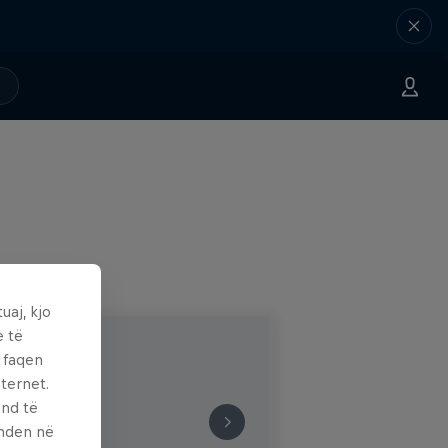
uaj, kjo
e të
ë faqen
ternet.
und të
enden në