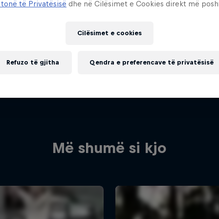
 tonë të Privatësisë
dhe në Cilësimet e Cookies direkt më posh
Cilësimet e cookies
Refuzo të gjitha
Qendra e preferencave të privatësisë
Më shumë si kjo