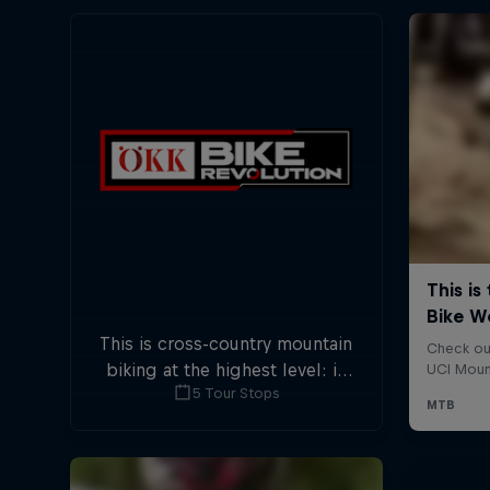
This is cross-country mountain
biking at the highest level: in
5 Tour Stops
five stops across Switzerland a
field of international athletes
will race for the win of the
overall title.