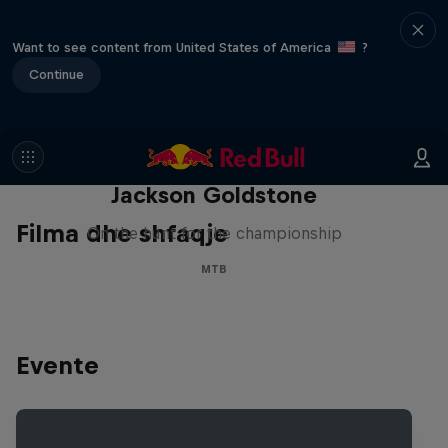
Want to see content from United States of America
?
Continue
The Search for Milliseconds:
Jackson Goldstone
Filma dhe shfaqje
On the hunt for the championship
MTB
Evente