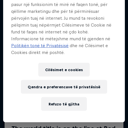
pasur një funksionim të mirë në faqen tonë, për
Më shumë si kjo
qëllime marketingu dhe për të përmirësuar
përvojën tuaj në internet. Ju mund ta revokoni
pëlqimin tuaj nëpërmjet Cilësimeve të Cookie në
fund të faqes në internet në çdo kohë.
Informacione të mëtejshme mund të gjenden në
Politikën tonë të Privatësisë
dhe në Cilësimet e
Cookies direkt më poshtë.
Cilësimet e cookies
Qendra e preferencave të privatësisë
Refuzo të gjitha