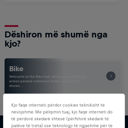
Dëshiron më shumë nga
kjo?
Bike
Welcome to the Bike Hub, where you will find an
action-packed collection of two-wheel films,
shows …
Kjo faqe interneti përdor cookies teknikisht të
nevojshme. Me pëlqimin tuaj, kjo faqe interneti do
të përdorë skedarë shtesë (përfshirë skedarë të
palëve të treta) ose teknologji të ngjashme për të