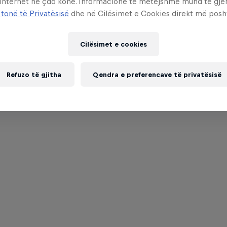
 internet në çdo kohë. Informacione të mëtejshme mund të gj
 tonë të Privatësisë
dhe në Cilësimet e Cookies direkt më posh
Cilësimet e cookies
Refuzo të gjitha
Qendra e preferencave të privatësisë