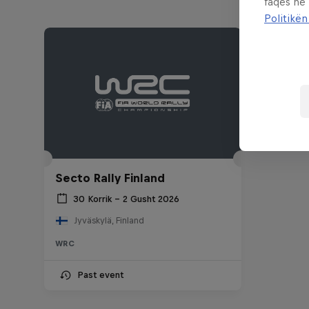
faqes në
Politikën
Secto Rally Finland
30 Korrik – 2 Gusht 2026
Jyväskylä, Finland
WRC
Past event