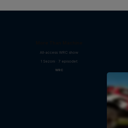
More Than Machine
All-access WRC show
1 Sezoni · 7 episodet
WRC