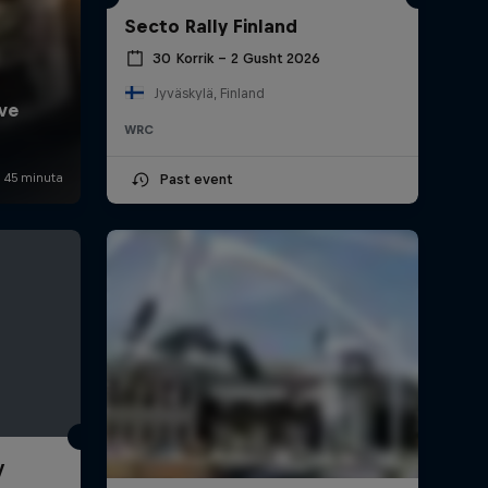
Secto Rally Finland
30 Korrik – 2 Gusht 2026
Jyväskylä, Finland
WRC
Past event
y