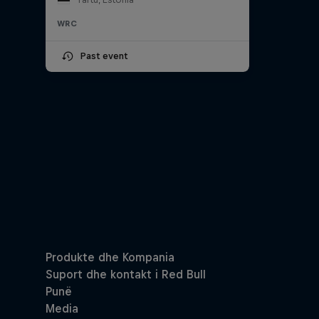
WRC
Past event