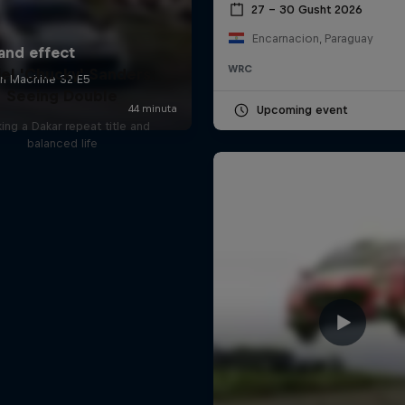
27 – 30 Gusht 2026
Encarnacion, Paraguay
WRC
el 'Chucky' Sanders:
Seeing Double
Upcoming event
ing a Dakar repeat title and
balanced life