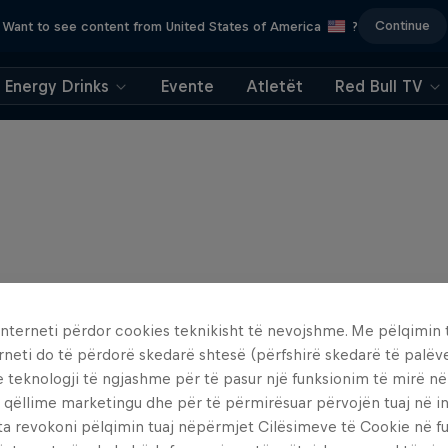
Continue
Want to see content from United States of America
?
Energy Drinks
Evente
Atletët
Red Bull TV
interneti përdor cookies teknikisht të nevojshme. Me pëlqimin t
rneti do të përdorë skedarë shtesë (përfshirë skedarë të palëv
e teknologji të ngjashme për të pasur një funksionim të mirë n
 qëllime marketingu dhe për të përmirësuar përvojën tuaj në in
ta revokoni pëlqimin tuaj nëpërmjet Cilësimeve të Cookie në f