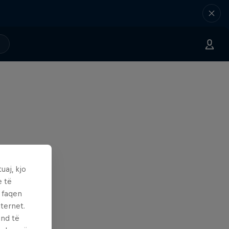
uaj, kjo
e të
ë faqen
ternet.
und të