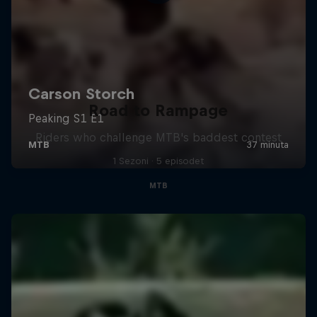
Road to Rampage
Riders who challenge MTB's baddest contest
1 Sezoni · 5 episodet
MTB