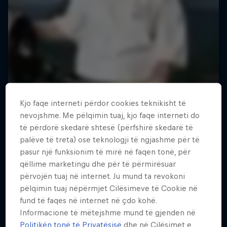
Kjo faqe interneti përdor cookies teknikisht të
nevojshme. Me pëlqimin tuaj, kjo faqe interneti do
të përdorë skedarë shtesë (përfshirë skedarë të
palëve të treta) ose teknologji të ngjashme për të
pasur një funksionim të mirë në faqen tonë, për
qëllime marketingu dhe për të përmirësuar
përvojën tuaj në internet. Ju mund ta revokoni
pëlqimin tuaj nëpërmjet Cilësimeve të Cookie në
fund të faqes në internet në çdo kohë.
Informacione të mëtejshme mund të gjenden në
Politikën tonë të Privatësisë
dhe në Cilësimet e