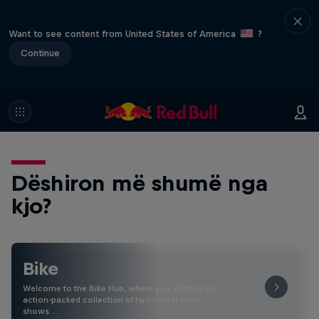
Want to see content from United States of America
?
Continue
Dëshiron më shumë nga
kjo?
Bike
Welcome to the Bike Hub, where you will find an
action-packed collection of two-wheel films,
shows …