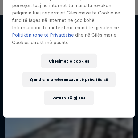
përvojën tuaj në internet. Ju mund ta revokoni
pëlqimin tuaj nëpërmjet Cilësimeve të Cookie në
fund të faqes në internet në çdo kohë.
Informacione të mëtejshme mund të gjenden në
Desi Breaks
Politikën tonë të Privatësisë
dhe në Cilësimet e
Më shumë si kjo
10 years of Red Bull BC One Cypher India
Cookies direkt më poshtë.
DANCE
Cilësimet e cookies
Qendra e preferencave të privatësisë
Refuzo të gjitha