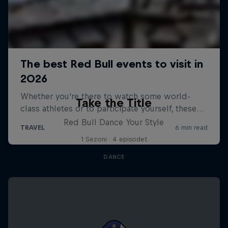
Take the Title
Red Bull Dance Your Style
1 Sezoni · 4 episodet
DANCE