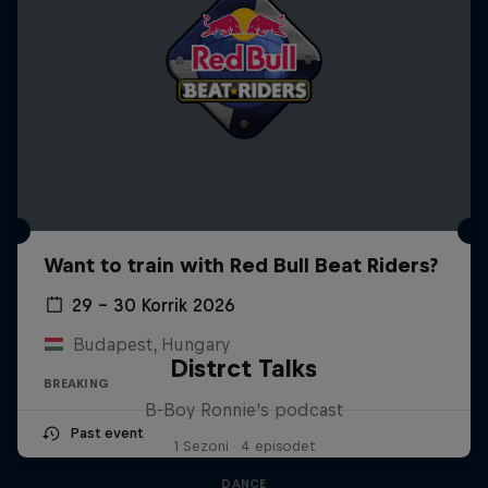
Want to train with Red Bull Beat Riders?
29 – 30 Korrik 2026
Budapest, Hungary
Distrct Talks
BREAKING
B-Boy Ronnie's podcast
Past event
1 Sezoni · 4 episodet
DANCE