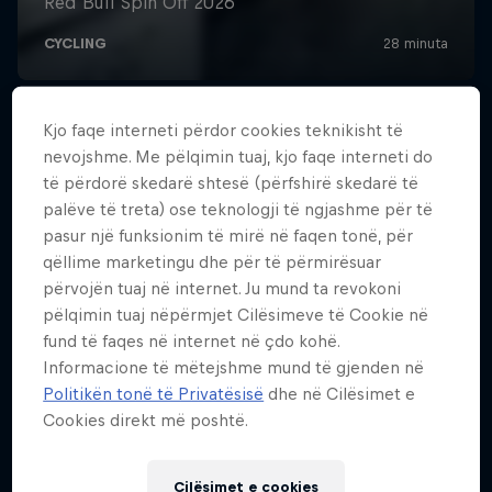
Kjo faqe interneti përdor cookies teknikisht të
nevojshme. Me pëlqimin tuaj, kjo faqe interneti do
të përdorë skedarë shtesë (përfshirë skedarë të
palëve të treta) ose teknologji të ngjashme për të
pasur një funksionim të mirë në faqen tonë, për
qëllime marketingu dhe për të përmirësuar
përvojën tuaj në internet. Ju mund ta revokoni
pëlqimin tuaj nëpërmjet Cilësimeve të Cookie në
fund të faqes në internet në çdo kohë.
Informacione të mëtejshme mund të gjenden në
Politikën tonë të Privatësisë
dhe në Cilësimet e
Cookies direkt më poshtë.
Cilësimet e cookies