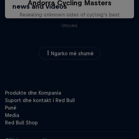
Andorra Cycling Masters
Revealing unknown sides of cycling’s best
CYCLING
Ngarko më shumë