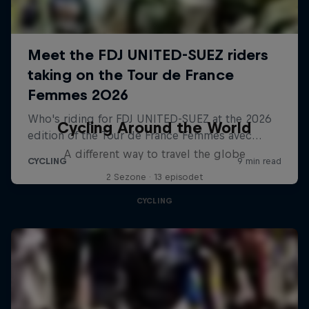
Cycling Around the World
A different way to travel the globe
2 Sezone · 13 episodet
CYCLING