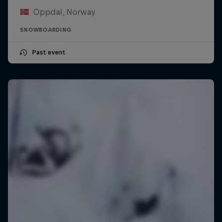
Oppdal, Norway
SNOWBOARDING
Past event