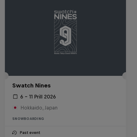
Swatch Nines
6 – 11 Prill 2026
Hokkaido, Japan
SNOWBOARDING
Past event