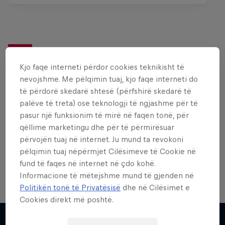
Dëshiron më shumë nga
Kjo faqe interneti përdor cookies teknikisht të
kjo?
nevojshme. Me pëlqimin tuaj, kjo faqe interneti do
të përdorë skedarë shtesë (përfshirë skedarë të
palëve të treta) ose teknologji të ngjashme për të
pasur një funksionim të mirë në faqen tonë, për
Bike
qëllime marketingu dhe për të përmirësuar
Welcome to the Bike Hub, where you will find an
përvojën tuaj në internet. Ju mund ta revokoni
action-packed collection of two-wheel films,
pëlqimin tuaj nëpërmjet Cilësimeve të Cookie në
shows …
fund të faqes në internet në çdo kohë.
Informacione të mëtejshme mund të gjenden në
Politikën tonë të Privatësisë
dhe në Cilësimet e
Cookies direkt më poshtë.