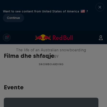
Want to see content from United States of America
?
Continue
Volare: Valentino Guseli
The life of an Australian snowboarding
Filma dhe shfaqje
prodigy
SNOWBOARDING
Evente