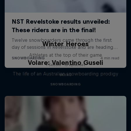
Winter Heroes
Athletes at the top of their game
Volare: Valentino Guseli
1 Sezoni · 15 episodet
The life of an Australian snowboarding prodigy
SKIING
SNOWBOARDING